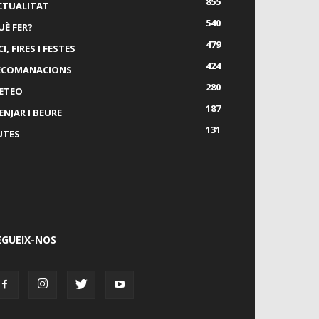
855
CTUALITAT
540
UÈ FER?
479
I, FIRES I FESTES
424
ECOMANACIONS
280
ETEO
187
ENJAR I BEURE
131
UTES
EGUEIX-NOS