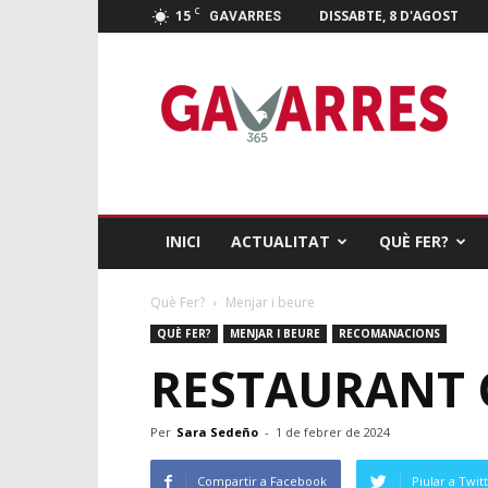
C
15
DISSABTE, 8 D'AGOST
GAVARRES
Gavarres
365
INICI
ACTUALITAT
QUÈ FER?
Què Fer?
Menjar i beure
QUÈ FER?
MENJAR I BEURE
RECOMANACIONS
RESTAURANT 
Per
Sara Sedeño
-
1 de febrer de 2024
Compartir a Facebook
Piular a Twit