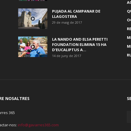
A
PUJADA AL CAMPANAR DE
Q
LLAGOSTERA
OC
29 de maig de 2017
R
M
LA NANDO AND ELSA PERETTI
FOUNDATION ELIMINA 15 HA
M
D’EUCALIPTUS A...
R
14 de juny de 2017
RE NOSALTRES
S
rres 365
actar-nos:
info@gavarres365.com