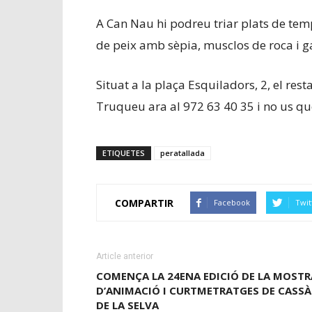
A Can Nau hi podreu triar
plats de tem
de peix amb sèpia, musclos de roca i
Situat a la plaça Esquiladors, 2, el res
Truqueu ara al 972 63 40 35
i no us q
ETIQUETES
peratallada
COMPARTIR
Facebook
Twit
Article anterior
COMENÇA LA 24ENA EDICIÓ DE LA MOSTR
D’ANIMACIÓ I CURTMETRATGES DE CASSÀ
DE LA SELVA