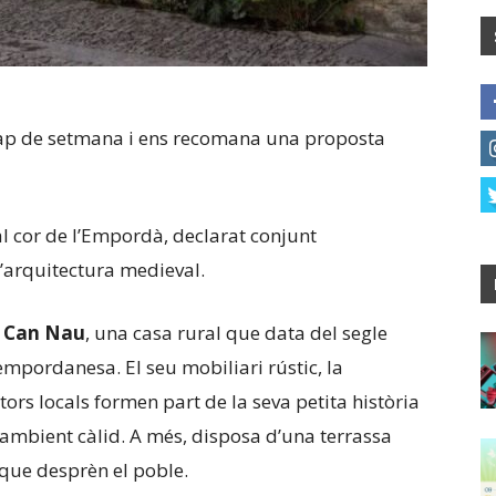
cap de setmana i ens recomana una proposta
 al cor de l’Empordà,
declarat conjunt
d’arquitectura medieval.
 Can Nau
, una casa rural que data del segle
a empordanesa.
El seu mobiliari rústic, la
ors locals formen part de la seva petita història
 ambient càlid.
A més, disposa d’una terrassa
que desprèn el poble.