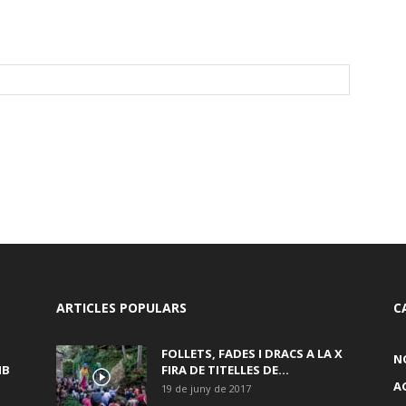
ARTICLES POPULARS
C
FOLLETS, FADES I DRACS A LA X
N
MB
FIRA DE TITELLES DE...
A
19 de juny de 2017