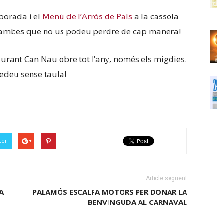
porada i el
Menú de l’Arròs de Pals
a la cassola
 gambes que no us podeu perdre de cap manera!
taurant Can Nau obre tot l’any, només els migdies.
uedeu sense taula!
ter
Article següent
A
PALAMÓS ESCALFA MOTORS PER DONAR LA
BENVINGUDA AL CARNAVAL