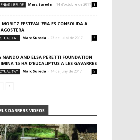
Marc Sureda
-
14 d'octubre de 2017
ENJAR I BEURE
8
L MORITZ FESTIVAL’ERA ES CONSOLIDA A
LAGOSTERA
Marc Sureda
-
23 de juliol de 2017
CTUALITAT
6
A NANDO AND ELSA PERETTI FOUNDATION
LIMINA 15 HA D’EUCALIPTUS A LES GAVARRES
Marc Sureda
-
14 de juny de 2017
CTUALITAT
5
ELS DARRERS VIDEOS