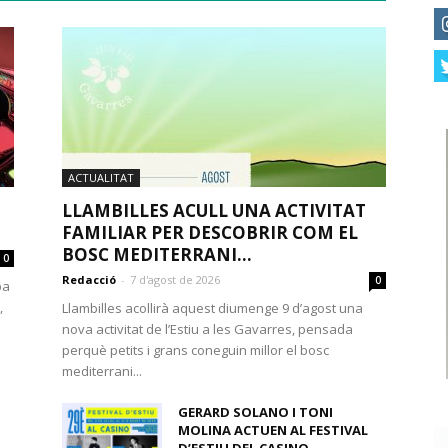
ACTUALITAT
LLAMBILLES ACULL UNA ACTIVITAT
FAMILIAR PER DESCOBRIR COM EL
BOSC MEDITERRANI...
0
Redacció
-
7 d'agost de 2026
0
ba
,
Llambilles acollirà aquest diumenge 9 d’agost una
nova activitat de l’Estiu a les Gavarres, pensada
perquè petits i grans coneguin millor el bosc
mediterrani...
GERARD SOLANO I TONI
MOLINA ACTUEN AL FESTIVAL