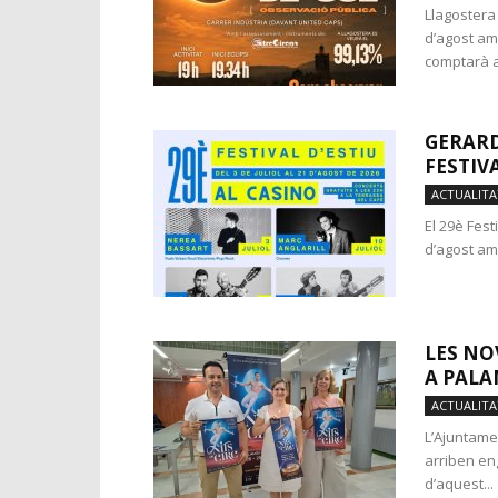
Llagostera 
d’agost am
comptarà a
GERARD
FESTIV
ACTUALITA
El 29è Fes
d’agost amb
LES NO
A PAL
ACTUALITA
L’Ajuntamen
arriben en
d’aquest...