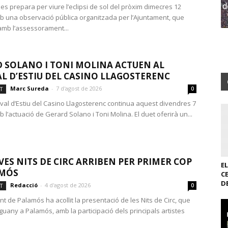
es prepara per viure l’eclipsi de sol del pròxim dimecres 12
b una observació pública organitzada per l’Ajuntament, que
mb l’assessorament...
 SOLANO I TONI MOLINA ACTUEN AL
AL D’ESTIU DEL CASINO LLAGOSTERENC
Marc Sureda
-
7 d'agost de 2026
T
0
tival d’Estiu del Casino Llagosterenc continua aquest divendres 7
 l’actuació de Gerard Solano i Toni Molina. El duet oferirà un...
VES NITS DE CIRC ARRIBEN PER PRIMER COP
E
AMÓS
C
D
Redacció
-
4 d'agost de 2026
T
0
t de Palamós ha acollit la presentació de les Nits de Circ, que
guany a Palamós, amb la participació dels principals artistes