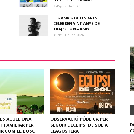
D’ESTIU DEL CASINO...
7 d'agost de 2026
ELS AMICS DE LES ARTS
CELEBREN VINT ANYS DE
TRAJECTÒRIA AMB...
31 de juliol de 2026
ES ACULL UNA
OBSERVACIÓ PÚBLICA PER
T FAMILIAR PER
SEGUIR L’ECLIPSI DE SOL A
D
IR COM EL BOSC
LLAGOSTERA
C