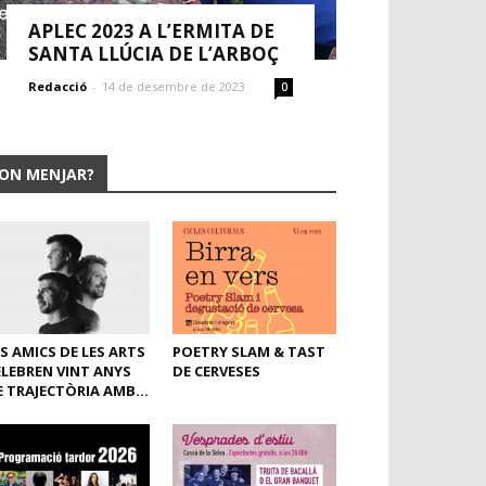
APLEC 2023 A L’ERMITA DE
SANTA LLÚCIA DE L’ARBOÇ
Redacció
-
14 de desembre de 2023
0
ON MENJAR?
LS AMICS DE LES ARTS
POETRY SLAM & TAST
ELEBREN VINT ANYS
DE CERVESES
E TRAJECTÒRIA AMB...