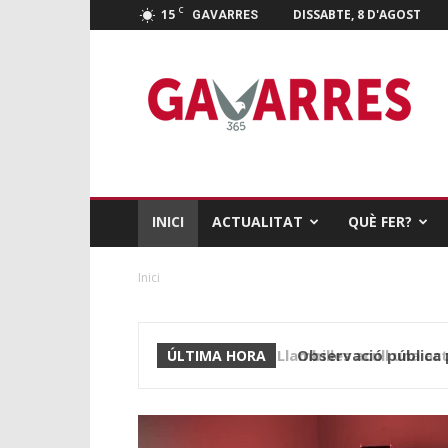
C
15
DISSABTE, 8 D'AGOST
GAVARRES
Gavarres
365
INICI
ACTUALITAT
QUÈ FER?
Inici
Observació pública pe
ÚLTIMA HORA