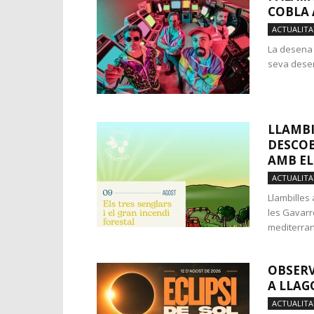
COBLA 
ACTUALITA
La desena 
seva desena
LLAMBI
DESCOB
AMB ELS
ACTUALITA
Llambilles 
les Gavarr
mediterrani
OBSERV
A LLAG
ACTUALITA