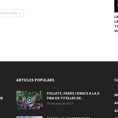
Veure'n més
L
L
T
VI
ARTICLES POPULARS
C
FOLLETS, FADES I DRACS A LA X
N
MB
FIRA DE TITELLES DE...
A
19 de juny de 2017
A