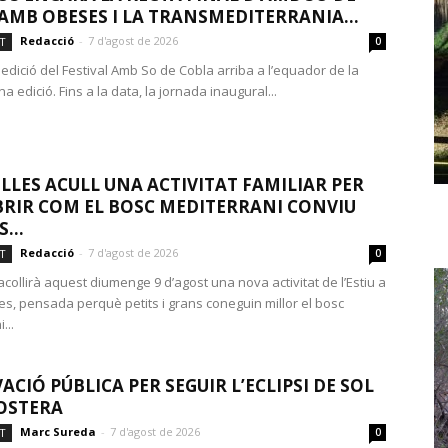
AMB OBESES I LA TRANSMEDITERRANIA...
Redacció
-
7 d'agost de 2026
T
0
edició del Festival Amb So de Cobla arriba a l’equador de la
 edició. Fins a la data, la jornada inaugural...
LLES ACULL UNA ACTIVITAT FAMILIAR PER
RIR COM EL BOSC MEDITERRANI CONVIU
...
Redacció
-
7 d'agost de 2026
T
0
acollirà aquest diumenge 9 d’agost una nova activitat de l’Estiu a
es, pensada perquè petits i grans coneguin millor el bosc
...
ACIÓ PÚBLICA PER SEGUIR L’ECLIPSI DE SOL
OSTERA
Marc Sureda
-
7 d'agost de 2026
T
0