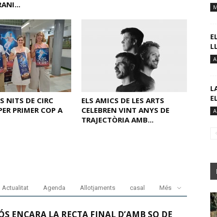
ANI...
M
E
L
A
L
E
S NITS DE CIRC
ELS AMICS DE LES ARTS
PER PRIMER COP A
CELEBREN VINT ANYS DE
A
S
TRAJECTÒRIA AMB...
Actualitat
Agenda
Allotjaments
casal
Més
S ENCARA LA RECTA FINAL D’AMB SO DE