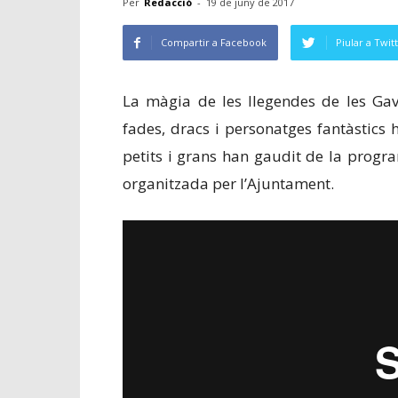
Per
Redacció
-
19 de juny de 2017
Compartir a Facebook
Piular a Twit
La màgia de les llegendes de les Gava
fades, dracs i personatges fantàstics 
petits i grans han gaudit de la progra
organitzada per l’Ajuntament.