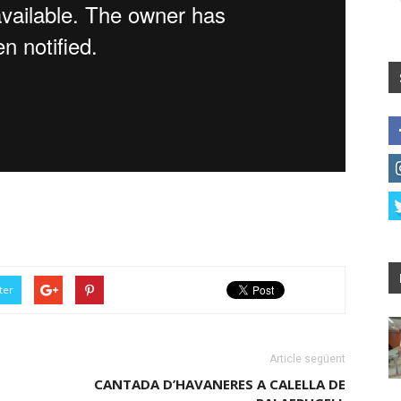
ter
Article següent
CANTADA D’HAVANERES A CALELLA DE