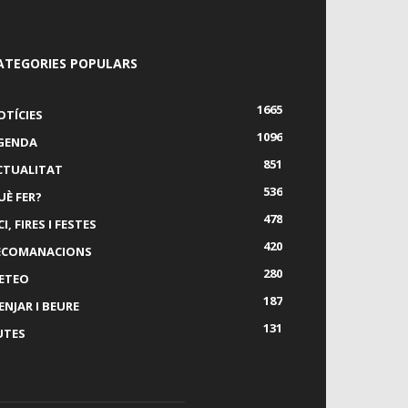
ATEGORIES POPULARS
1665
OTÍCIES
1096
GENDA
851
CTUALITAT
536
UÈ FER?
478
I, FIRES I FESTES
420
ECOMANACIONS
280
ETEO
187
ENJAR I BEURE
131
UTES