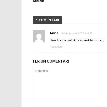
SEGAR
1 COMENTARI
Anna
24 de juny de 2017 at 8:55
Una fira genial! Any vinent hi tornem!
Respondre
FER UN COMENTARI