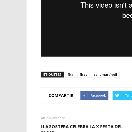
ETIQUETES
fira
fires
sant martí vell
COMPARTIR
Facebook
Twit
Article anterior
LLAGOSTERA CELEBRA LA X FESTA DEL