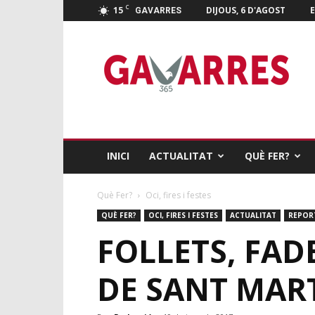
C
15
DIJOUS, 6 D'AGOST
E
GAVARRES
Gavarres
365
INICI
ACTUALITAT
QUÈ FER?
Què Fer?
Oci, fires i festes
QUÈ FER?
OCI, FIRES I FESTES
ACTUALITAT
REPOR
FOLLETS, FADE
DE SANT MART