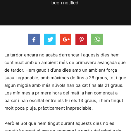
La tardor encara no acaba d’arrencar i aquests dies hem
continuat amb un ambient més de primavera avançada que
de tardor. Hem gaudit d’uns dies amb un ambient força
suau i agradable, amb màximes de fins a 26 graus, tot i que
algun migdia amb més núvols han baixat fins als 21 graus.
Les mínimes a primera hora del matí ja han començat a
baixar i han oscil·lat entre els 9 i els 13 graus, i hem tingut
molt poca pluja, pràcticament inapreciable.
Però el Sol que hem tingut durant aquests dies no es
repetirà durant el cap de setmana i a partir del migdia de