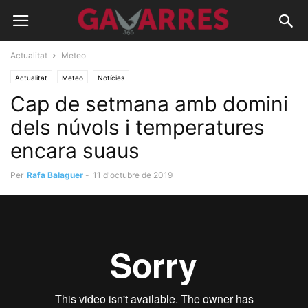
Actualitat
Meteo
Actualitat
Meteo
Notícies
Cap de setmana amb domini
dels núvols i temperatures
encara suaus
Per
Rafa Balaguer
-
11 d'octubre de 2019