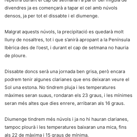
divendres ja es començarà a tapar el cel amb núvols
densos, ja per tot el dissabte i el diumenge.
Malgrat aquests núvols, la precipitació es quedarà molt
lluny de nosaltres, tot i que s’anirà apropant a la Península
Ibèrica des de l’oest, i durant el cap de setmana no hauria
de ploure.
Dissabte doncs serà una jornada ben grisa, però encara
podrem tenir algunes clarianes que ens deixaran veure el
Sol una estona. No tindrem pluja i les temperatures
màximes seran suaus, rondaran els 23 graus, i les mínimes
seran més altes que dies enrere, arribaran als 16 graus.
Diumenge tindrem més núvols i ja no hi hauran clarianes,
tampoc plourà i les temperatures baixaran una mica, fins
als 22 de màxima i 15 graus de mínima.