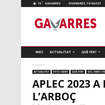
C
15
DIVENDRES, 7 D'AGOST
GAVARRES
Gavarres
365
INICI
ACTUALITAT
QUÈ FER?
Actualitat
ACTUALITAT
FETS I GENT
QUÈ FER?
OCI, FIRES I F
APLEC 2023 A
L’ARBOÇ