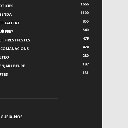
1666
OTÍCIES
1100
GENDA
855
CTUALITAT
540
UÈ FER?
479
I, FIRES I FESTES
424
ECOMANACIONS
280
ETEO
187
ENJAR I BEURE
131
UTES
EGUEIX-NOS