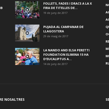
FOLLETS, FADES I DRACS A LA X
N
MB
FIRA DE TITELLES DE...
A
19 de juny de 2017
A
PUJADA AL CAMPANAR DE
Q
LLAGOSTERA
OC
29 de maig de 2017
R
M
LA NANDO AND ELSA PERETTI
FOUNDATION ELIMINA 15 HA
M
D’EUCALIPTUS A...
R
14 de juny de 2017
RE NOSALTRES
S