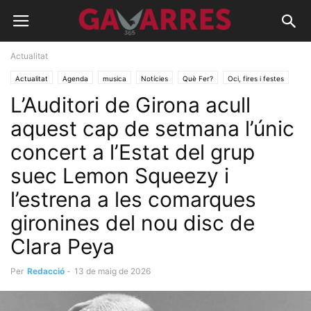
Actualitat
Actualitat
Agenda
musica
Notícies
Què Fer?
Oci, fires i festes
L’Auditori de Girona acull
aquest cap de setmana l’únic
concert a l’Estat del grup
suec Lemon Squeezy i
l’estrena a les comarques
gironines del nou disc de
Clara Peya
Per
Redacció
-
13 de maig de 2026