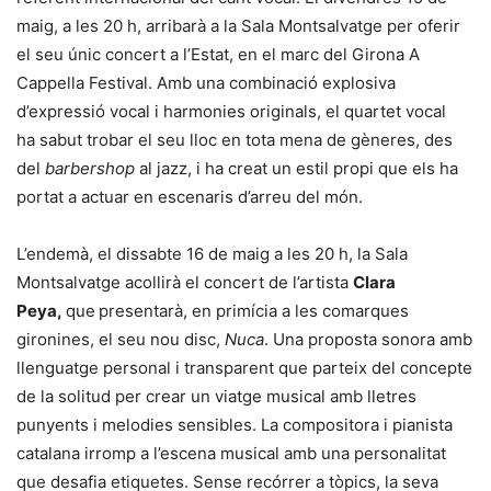
maig, a les 20 h, arribarà a la Sala Montsalvatge per oferir
el seu únic concert a l’Estat, en el marc del Girona A
Cappella Festival. Amb una combinació explosiva
d’expressió vocal i harmonies originals, el quartet vocal
ha sabut trobar el seu lloc en tota mena de gèneres, des
del
barbershop
al jazz, i ha creat un estil propi que els ha
portat a actuar en escenaris d’arreu del món.
L’endemà, el dissabte 16 de maig a les 20 h, la Sala
Montsalvatge acollirà el concert de l’artista
Clara
Peya,
que
presentarà, en primícia a les comarques
gironines, el seu nou disc,
Nuca
. Una proposta sonora amb
llenguatge personal i transparent que parteix del concepte
de la solitud per crear un viatge musical amb lletres
punyents i melodies sensibles. La compositora i pianista
catalana irromp a l’escena musical amb una personalitat
que desafia etiquetes. Sense recórrer a tòpics, la seva