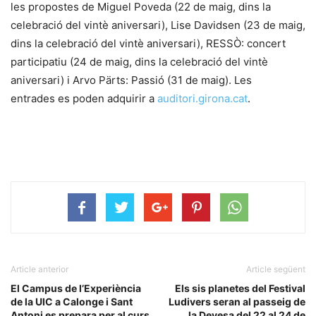
les propostes de Miguel Poveda (22 de maig, dins la
celebració del vintè aniversari), Lise Davidsen (23 de maig,
dins la celebració del vintè aniversari), RESSÒ: concert
participatiu (24 de maig, dins la celebració del vintè
aniversari) i Arvo Pärts: Passió (31 de maig). Les
entrades es poden adquirir a
auditori.girona.cat
.
Article anterior
Article següent
El Campus de l’Experiència
Els sis planetes del Festival
de la UIC a Calonge i Sant
Ludivers seran al passeig de
Antoni es prepara per al curs
la Devesa del 22 al 24 de