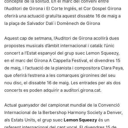
concepte de la solitud. En el marc del conveni entre
l’Auditori de Girona i El Corte Inglés, el Cor Gospel Girona
oferirà una actuació gratuïta aquest dissabte 16 de maig a
la plaça de Salvador Dalí i Domènech de Girona
Aquest cap de setmana, l’Auditori de Girona acollirà dues
propostes musicals d’àmbit internacional i català: l’únic
concert a l’Estat espanyol del grup suec Lemon Squeezy,
en el marc del Girona A Cappella Festival, el divendres 15
de maig, i l’actuació de la pianista i compositora Clara Peya,
que oferirà l’estrena a les comarques gironines del seu
nou disc, el dissabte 16 de maig. Les entrades per als dos
concerts es poden adquirir a auditori.girona.cat.
Actual guanyador del campionat mundial de la Convenció
Internacional de la Berbershop Harmony Society a Denver,
als Estats Units, el grup suec
Lemon Squeezy
és un
referent internacional del cant vocal. El divendres 15 de