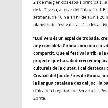
24 de maig en dos espais principals, la
de la Devesa, a tocar del Palau Firal. El
setmana, de 10 h a 14 h i de 16 h a 20 h
planetes del festival. L’accés a les activit
“
Ludivers és un espai de trobada, cre
any consolida Girona com una ciutat q
compartit. Que el festival arribi a l
projecte que ha sabut créixer implic
culturals de la ciutat. I cal destaca
Creació del Joc de Fires de Girona, 
la llengua catalana des del joc i la 
d’alcaldia i regidora de Servei a les P
Zurita.