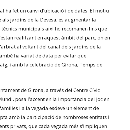
al ha fet un canvi d’ubicació i de dates. El motiu
e als jardins de la Devesa, és augmentar la
s tècnics municipals així ho recomanen fins que
s’estan realitzant en aquest àmbit del parc, on en
rbrat al voltant del canal dels jardins de la
també ha variat de data per evitar que
maig, i amb la celebració de Girona, Temps de
juntament de Girona, a través del Centre Cívic
 Mundi, posa l’accent en la importància del joc en
s famílies i a la vegada esdevé un element de
mpta amb la participació de nombroses entitats i
agents privats, que cada vegada més s’impliquen