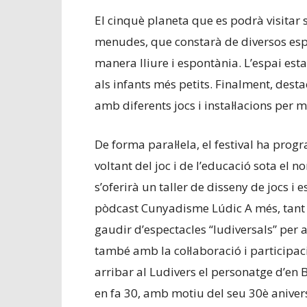
El cinquè planeta que es podrà visitar 
menudes, que constarà de diversos esp
manera lliure i espontània. L’espai est
als infants més petits. Finalment, desta
amb diferents jocs i instal·lacions per m
De forma paral·lela, el festival ha prog
voltant del joc i de l’educació sota el 
s’oferirà un taller de disseny de jocs i 
pòdcast Cunyadisme Lúdic A més, tant
gaudir d’espectacles “ludiversals” per a
també amb la col·laboració i participac
arribar al Ludivers el personatge d’en 
en fa 30, amb motiu del seu 30è anivers