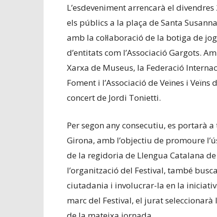
L’esdeveniment arrencarà el divendres 2
els públics a la plaça de Santa Susann
amb la col·laboració de la botiga de jogu
d’entitats com l’Associació Gargots. Amic
Xarxa de Museus, la Federació Internacio
Foment i l’Associació de Veïnes i Veïns
concert de Jordi Tonietti.
Per segon any consecutiu, es portarà a 
Girona, amb l’objectiu de promoure l’ús
de la regidoria de Llengua Catalana d
l’organització del Festival, també busc
ciutadania i involucrar-la en la iniciat
marc del Festival, el jurat seleccionar
de la mateixa jornada.