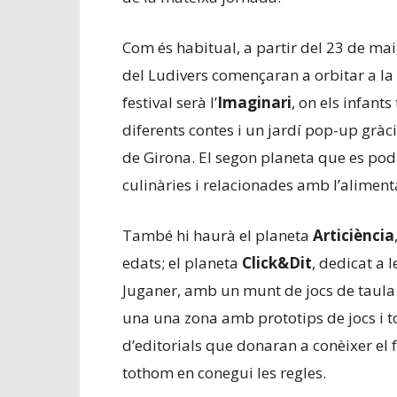
Com és habitual, a partir del 23 de mai
del Ludivers començaran a orbitar a la
festival serà l’
Imaginari
, on els infant
diferents contes i un jardí pop-up gràci
de Girona. El segon planeta que es pod
culinàries i relacionades amb l’aliment
També hi haurà el planeta
Articiència
edats; el planeta
Click&Dit
, dedicat a l
Juganer, amb un munt de jocs de taula 
una una zona amb prototips de jocs i to
d’editorials que donaran a conèixer e
tothom en conegui les regles.