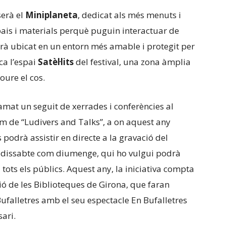
serà el
Miniplaneta
, dedicat als més menuts i
ais i materials perquè puguin interactuar de
arà ubicat en un entorn més amable i protegit per
ca l’espai
Satèl·lits
del festival, una zona àmplia
oure el cos.
ramat un seguit de xerrades i conferències al
nom de “Ludivers and Talks”, a on aquest any
es podrà assistir en directe a la gravació del
 dissabte com diumenge, qui ho vulgui podrà
 tots els públics. Aquest any, la iniciativa compta
ió de les Biblioteques de Girona, que faran
Bufalletres amb el seu espectacle En Bufalletres
ari.