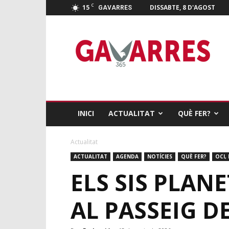
C
15
DISSABTE, 8 D'AGOST
GAVARRES
Gavarres
365
INICI
ACTUALITAT
QUÈ FER?
Actualitat
ACTUALITAT
AGENDA
NOTÍCIES
QUÈ FER?
OCI, 
ELS SIS PLAN
AL PASSEIG DE