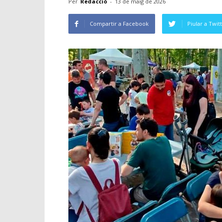
Per
Redacció
-
13 de maig de 2026
Compartir a Facebook
Piular a Twit