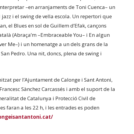
interpretar –en arranjaments de Toni Cuenca– un
jazz i el swing de vella escola. Un repertori que
an, el Blues en sol de Guillem d’Efak, cançons
atalà (Abraça’m –Embraceable You– i En algun
er Me–) i un homenatge a un dels grans de la
an Pedro. Una nit, doncs, plena de swing i
nitzat per l’Ajuntament de Calonge i Sant Antoni,
a Francesc Sànchez Carcassés i amb el suport de la
ralitat de Catalunya i Protecció Civil de
es faran a les 22 h, i les entrades es poden
longeisantantoni.cat/