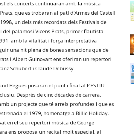
gost els concerts continuaran amb la música
Prats, que es trobaran al patí d’Armes del Castell
 1998, un dels més recordats dels Festivals de
 del palamosí Vicens Prats, primer flautista
91, amb la vitalitat i força interpretativa
guir una nit plena de bones sensacions que de
rats i Albert Guinovart ens oferiran un repertori
ranz Schubert i Claude Debussy.
and Begues posaran el punt i final al F’ESTIU
clusiu. Després de cinc dècades de carrera,
mb un projecte que té arrels profundes i que es
estrenada el 1979, homenatge a Billie Holiday.
at en el seu repertori música de George
 ara ens proposa un recital molt especial, al