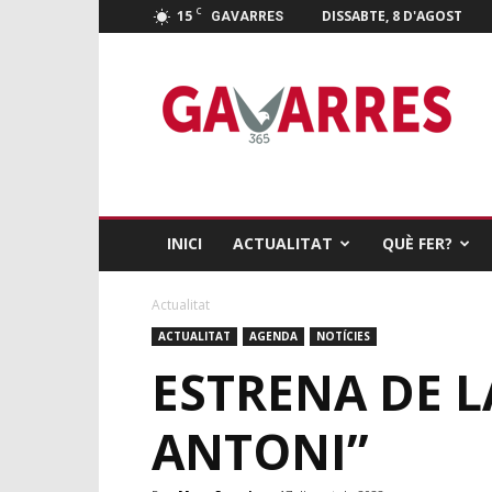
C
15
DISSABTE, 8 D'AGOST
GAVARRES
Gavarres
365
INICI
ACTUALITAT
QUÈ FER?
Actualitat
ACTUALITAT
AGENDA
NOTÍCIES
ESTRENA DE L
ANTONI”