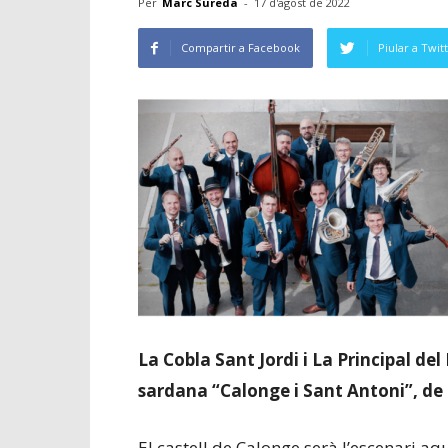
Per
Marc Sureda
-
17 d'agost de 2022
Compartir a Facebook
Piular a Twit
La Cobla Sant Jordi i La Principal del
sardana “Calonge i Sant Antoni”, d
El castell de Calonge serà l’escenari a