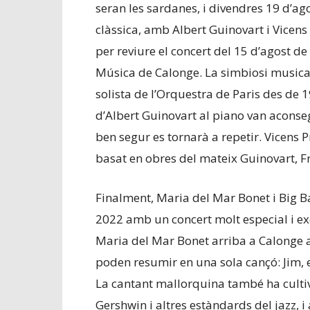
seran les sardanes, i divendres 19 d’a
clàssica, amb Albert Guinovart i Vicens 
per reviure el concert del 15 d’agost de
Música de Calonge. La simbiosi musical
solista de l’Orquestra de Paris des de 19
d’Albert Guinovart al piano van aconse
ben segur es tornarà a repetir. Vicens P
basat en obres del mateix Guinovart, F
Finalment, Maria del Mar Bonet i Big B
2022 amb un concert molt especial i ex
Maria del Mar Bonet arriba a Calonge a
poden resumir en una sola cançó: Jim, 
La cantant mallorquina també ha cultiv
Gershwin i altres estàndards del jazz, i