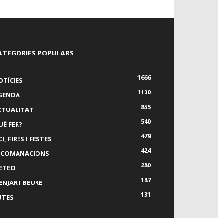
ATEGORIES POPULARS
1666
OTÍCIES
1100
GENDA
855
CTUALITAT
540
UÈ FER?
479
I, FIRES I FESTES
424
ECOMANACIONS
280
ETEO
187
ENJAR I BEURE
131
UTES