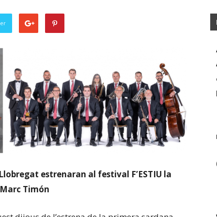
ter
 Llobregat estrenaran al festival F’ESTIU la
e Marc Timón
quest dijous de l’estrena de la primera sardana