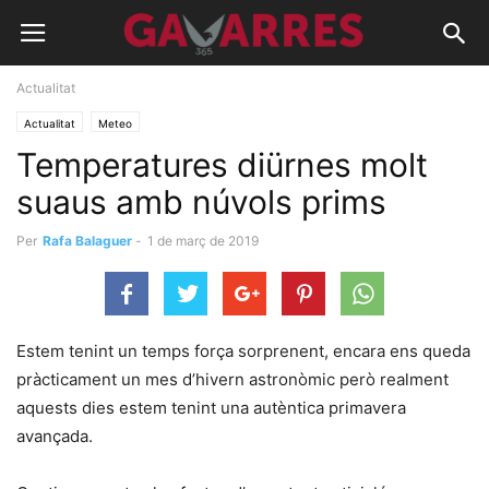
Actualitat
Actualitat
Meteo
Temperatures diürnes molt
suaus amb núvols prims
Per
Rafa Balaguer
-
1 de març de 2019
Estem tenint un temps força sorprenent, encara ens queda
pràcticament un mes d’hivern astronòmic però realment
aquests dies estem tenint una autèntica primavera
avançada.