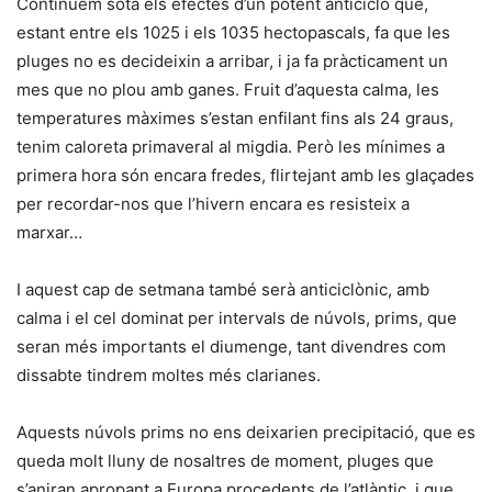
Continuem sota els efectes d’un potent anticicló que,
estant entre els 1025 i els 1035 hectopascals, fa que les
pluges no es decideixin a arribar, i ja fa pràcticament un
mes que no plou amb ganes. Fruit d’aquesta calma, les
temperatures màximes s’estan enfilant fins als 24 graus,
tenim caloreta primaveral al migdia. Però les mínimes a
primera hora són encara fredes, flirtejant amb les glaçades
per recordar-nos que l’hivern encara es resisteix a
marxar…
I aquest cap de setmana també serà anticiclònic, amb
calma i el cel dominat per intervals de núvols, prims, que
seran més importants el diumenge, tant divendres com
dissabte tindrem moltes més clarianes.
Aquests núvols prims no ens deixarien precipitació, que es
queda molt lluny de nosaltres de moment, pluges que
s’aniran apropant a Europa procedents de l’atlàntic, i que