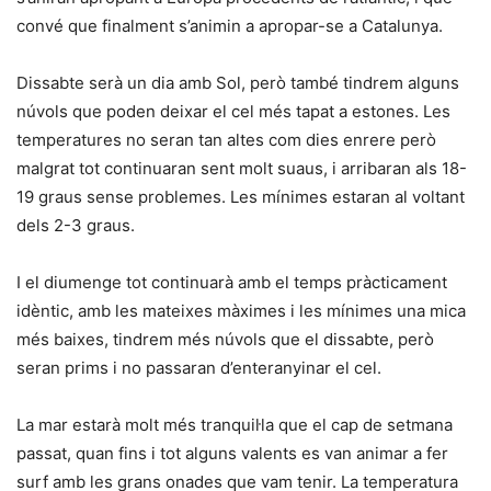
convé que finalment s’animin a apropar-se a Catalunya.
Dissabte serà un dia amb Sol, però també tindrem alguns
núvols que poden deixar el cel més tapat a estones. Les
temperatures no seran tan altes com dies enrere però
malgrat tot continuaran sent molt suaus, i arribaran als 18-
19 graus sense problemes. Les mínimes estaran al voltant
dels 2-3 graus.
I el diumenge tot continuarà amb el temps pràcticament
idèntic, amb les mateixes màximes i les mínimes una mica
més baixes, tindrem més núvols que el dissabte, però
seran prims i no passaran d’enteranyinar el cel.
La mar estarà molt més tranquil·la que el cap de setmana
passat, quan fins i tot alguns valents es van animar a fer
surf amb les grans onades que vam tenir. La temperatura