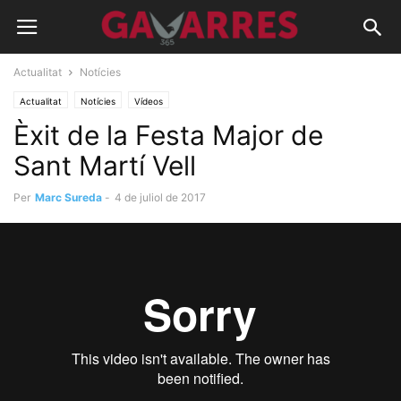
Actualitat
Notícies
Actualitat
Notícies
Vídeos
Èxit de la Festa Major de
Sant Martí Vell
Per
Marc Sureda
-
4 de juliol de 2017