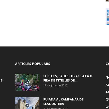
ARTICLES POPULARS
C
FOLLETS, FADES I DRACS A LA X
N
MB
FIRA DE TITELLES DE...
A
19 de juny de 2017
A
PUJADA AL CAMPANAR DE
Q
LLAGOSTERA
OC
29 de maig de 2017