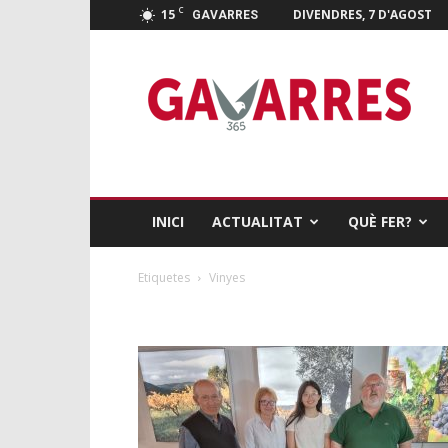
C
15
DIVENDRES, 7 D'AGOST
GAVARRES
Gavarres
365
INICI
ACTUALITAT
QUÈ FER?
Etiquetes
Vinyes