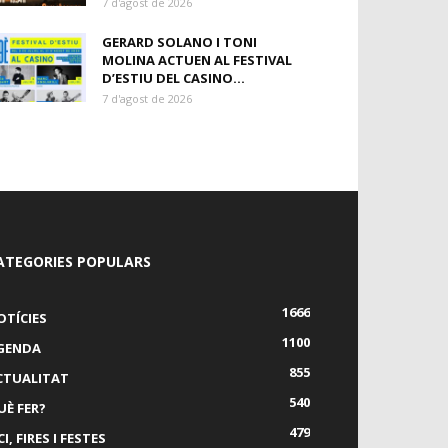
7 d'agost de 2026
GERARD SOLANO I TONI
MOLINA ACTUEN AL FESTIVAL
D’ESTIU DEL CASINO...
7 d'agost de 2026
ATEGORIES POPULARS
1666
OTÍCIES
1100
GENDA
855
CTUALITAT
540
UÈ FER?
479
I, FIRES I FESTES