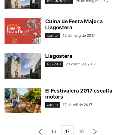
29 de maig de 2017
RECOMANACIONS
Cuina de Festa Major a
Llagostera
16 de maig de 2017
AGENDA
Llagostera
23 d'abril de 2017
MUNICIPIS
El Festivalera 2017 escalfa
motors
17 d'abril de 2017
AGENDA
16
17
18