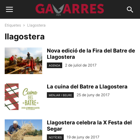
Etiquetes
Llagostera
llagostera
Nova edició de la Fira del Batre de
Llagostera
2 de juliol de 2017
AGENDA
La cuina del Batre a Llagostera
25 de juny de 2017
MENJAR I BEURE
Llagostera celebra la X Festa del
Segar
19 de juny de 2017
NOTÍCIES