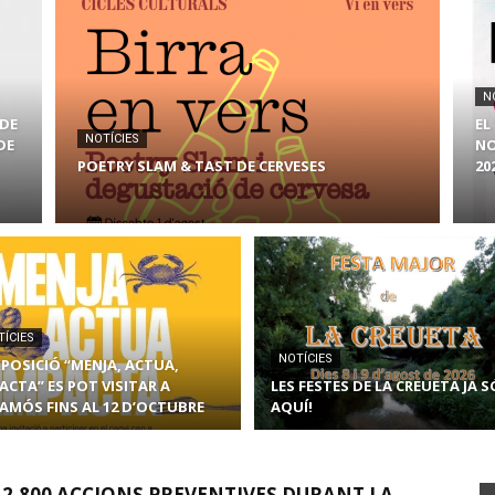
N
 DE
EL
NOTÍCIES
DE
NO
POETRY SLAM & TAST DE CERVESES
20
TÍCIES
NOTÍCIES
XPOSICIÓ “MENJA, ACTUA,
ACTA” ES POT VISITAR A
LES FESTES DE LA CREUETA JA 
AMÓS FINS AL 12 D’OCTUBRE
AQUÍ!
 2.800 ACCIONS PREVENTIVES DURANT LA