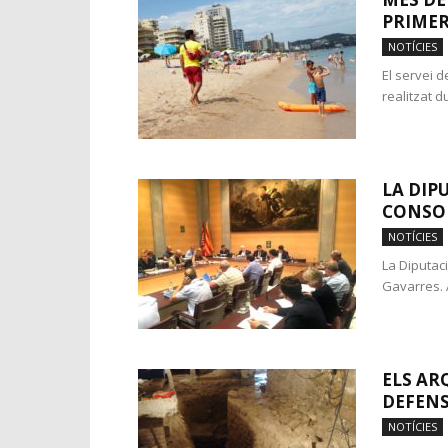
PRIMER
NOTÍCIES
El servei 
realitzat d
LA DIP
CONSOR
NOTÍCIES
La Diputac
Gavarres. 
ELS A
DEFENS
NOTÍCIES