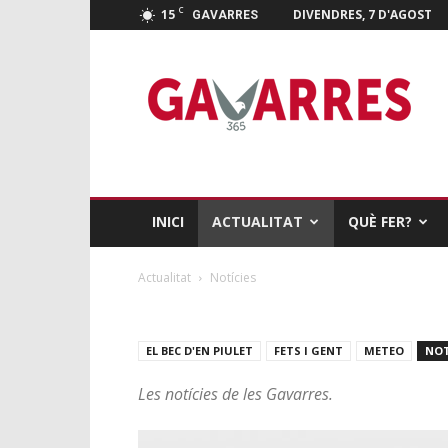
C
15
DIVENDRES, 7 D'AGOST
GAVARRES
Gavarres
365
INICI
ACTUALITAT
QUÈ FER?
Actualitat
Notícies
EL BEC D'EN PIULET
FETS I GENT
METEO
NOT
Les notícies de les Gavarres.