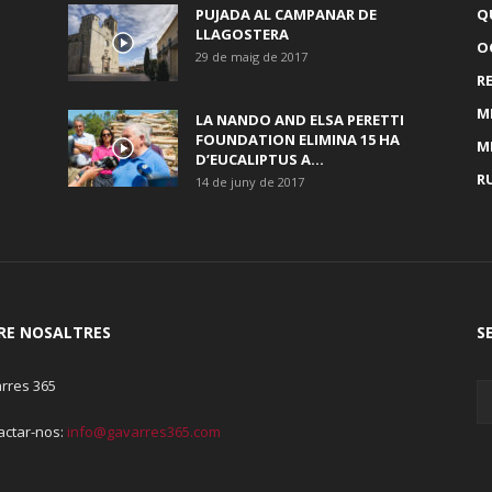
PUJADA AL CAMPANAR DE
Q
LLAGOSTERA
OC
29 de maig de 2017
R
M
LA NANDO AND ELSA PERETTI
FOUNDATION ELIMINA 15 HA
M
D’EUCALIPTUS A...
R
14 de juny de 2017
RE NOSALTRES
S
rres 365
actar-nos:
info@gavarres365.com