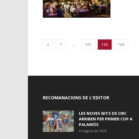
...
...
1
161
162
163
RECOMANACIONS DE L'EDITOR
LES NOVES NITS DE CIRC
ARRIBEN PER PRIMER COP A
PALAMÓS
4 d'agost de 2026