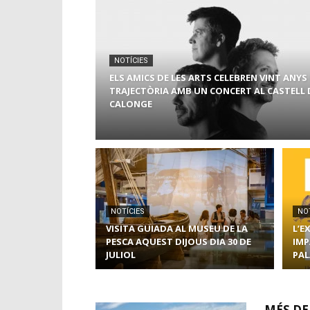
NOTÍCIES
ELS AMICS DE LES ARTS CELEBREN VINT ANYS
TRAJECTÒRIA AMB UN CONCERT AL CASTELL 
CALONGE
NOTÍCIES
NO
VISITA GUIADA AL MUSEU DE LA
L’E
PESCA AQUEST DIJOUS DIA 30 DE
IMP
JULIOL
PAL
MÉS DE