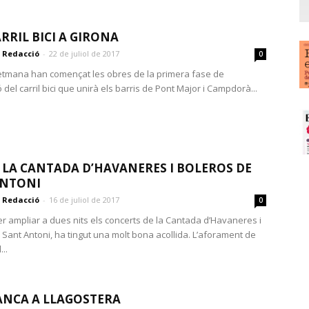
RRIL BICI A GIRONA
Redacció
-
22 de juliol de 2017
0
tmana han començat les obres de la primera fase de
 del carril bici que unirà els barris de Pont Major i Campdorà...
E LA CANTADA D’HAVANERES I BOLEROS DE
ANTONI
Redacció
-
16 de juliol de 2017
0
er ampliar a dues nits els concerts de la Cantada d’Havaneres i
 Sant Antoni, ha tingut una molt bona acollida. L’aforament de
...
ANCA A LLAGOSTERA