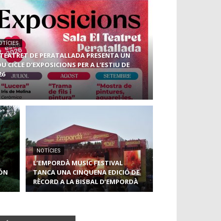
OTÍCIES
 TEATRET DE PERATALLADA PRESENTA UN
U CICLE D’EXPOSICIONS PER A L’ESTIU DE
26
NOTÍCIES
L’EMPORDÀ MUSIC FESTIVAL
SÓN
TANCA UNA CINQUENA EDICIÓ DE
RÈCORD A LA BISBAL D’EMPORDÀ