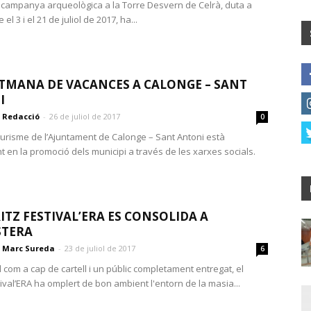
 campanya arqueològica a la Torre Desvern de Celrà, duta a
el 3 i el 21 de juliol de 2017, ha...
TMANA DE VACANCES A CALONGE – SANT
I
Redacció
-
26 de juliol de 2017
0
Turisme de l’Ajuntament de Calonge – Sant Antoni està
t en la promoció dels municipi a través de les xarxes socials.
ITZ FESTIVAL’ERA ES CONSOLIDA A
STERA
Marc Sureda
-
23 de juliol de 2017
6
com a cap de cartell i un públic completament entregat, el
ival’ERA ha omplert de bon ambient l'entorn de la masia...