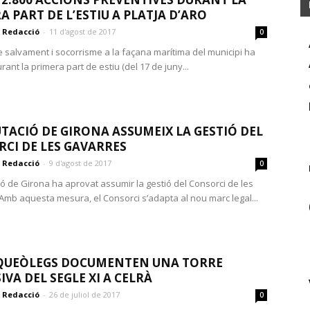
A PART DE L’ESTIU A PLATJA D’ARO
Redacció
-
11 d'agost de 2017
0
de salvament i socorrisme a la façana marítima del municipi ha
urant la primera part de estiu (del 17 de juny...
UTACIÓ DE GIRONA ASSUMEIX LA GESTIÓ DEL
CI DE LES GAVARRES
Redacció
-
9 d'agost de 2017
0
ió de Girona ha aprovat assumir la gestió del Consorci de les
Amb aquesta mesura, el Consorci s’adapta al nou marc legal...
RQUEÒLEGS DOCUMENTEN UNA TORRE
IVA DEL SEGLE XI A CELRÀ
Redacció
-
26 de juliol de 2017
0