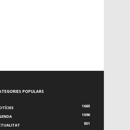
ATEGORIES POPULARS
1665
OTÍCIES
1096
GENDA
851
CTUALITAT