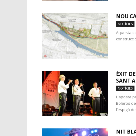
NOU CA
NOTÍCIES
Aquesta se
construcció
ÈXIT D
SANT 
NOTÍCIES
L’aposta p
Boleros de
l’espigó del
NIT BL