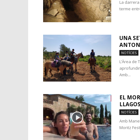
La darrera
terme entre 
UNA SE
ANTON
NOTÍCIES
L’Àrea de 
aprofundin
Amb...
EL MOR
LLAGO
NOTÍCIES
Amb Manel 
Moritz Fest