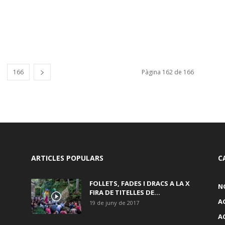
166
Pàgina 162 de 166
ARTICLES POPULARS
C
FOLLETS, FADES I DRACS A LA X
N
FIRA DE TITELLES DE...
A
19 de juny de 2017
A