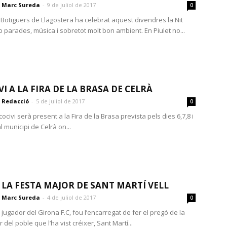
Marc Sureda
-
9 de juliol de 2017
0
 Botiguers de Llagostera ha celebrat aquest divendres la Nit
 parades, música i sobretot molt bon ambient. En Piulet no...
I A LA FIRA DE LA BRASA DE CELRÀ
Redacció
-
5 de juliol de 2017
0
ccocivi serà present a la Fira de la Brasa prevista pels dies 6,7,8 i
al municipi de Celrà on...
E LA FESTA MAJOR DE SANT MARTÍ VELL
Marc Sureda
-
4 de juliol de 2017
0
jugador del Girona F.C, fou l’encarregat de fer el pregó de la
 del poble que l’ha vist créixer, Sant Martí...