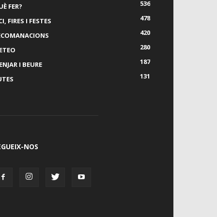
536
UÈ FER?
478
I, FIRES I FESTES
420
ECOMANACIONS
280
ETEO
187
ENJAR I BEURE
131
UTES
EGUEIX-NOS