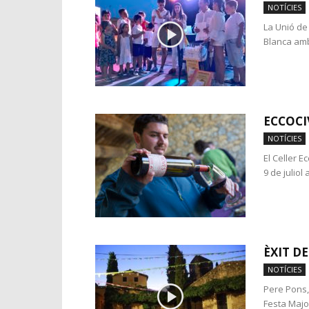
NOTÍCIES
La Unió de
Blanca amb
ECCOCIV
NOTÍCIES
El Celler E
9 de juliol 
ÈXIT D
NOTÍCIES
Pere Pons, 
Festa Major