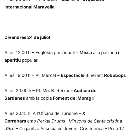
Internacional Maravella
Divendres 24 de juliol
A les 12.00 h – Església parroquial –
Missa
a la patrona
i
aperitiu
popular
A les 19.00 h – Pl. Mercat –
Espectacle
itinerant
Robobops
A les 20.00 h – Pl. Mn. B. Reixac –
Audició de
Sardanes
amb la cobla
Foment del Montgrí
A les 20.15 h: A l’Oficina de Turisme –
X
Correbars
amb
Perkal Drums
i
Minyons de Santa cristina
d’Aro
– Organitza Associació Juvenil Cristinenca – Preu 12