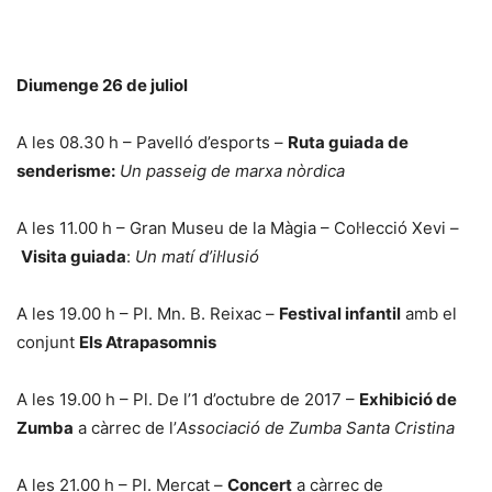
Diumenge 26 de juliol
A les 08.30 h – Pavelló d’esports –
Ruta guiada de
senderisme:
Un passeig de marxa nòrdica
A les 11.00 h – Gran Museu de la Màgia – Col·lecció Xevi –
Visita guiada
:
Un matí d’il·lusió
A les 19.00 h – Pl. Mn. B. Reixac –
Festival infantil
amb el
conjunt
Els Atrapasomnis
A les 19.00 h – Pl. De l’1 d’octubre de 2017 –
Exhibició de
Zumba
a càrrec de l’
Associació de Zumba Santa Cristina
A les 21.00 h – Pl. Mercat –
Concert
a càrrec de