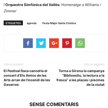
l’
Orquestra Simfònica del Vallès:
Homenatge a Williams i
Zimmer
ETIQUETES
agenda
Festa Major Santa Cristina
Article anterior
Article següent
El Festival Ítaca cancel·la el
Torna a Girona la campanya
concert d’Els Amics de les
“Biblioestiu, la lectura a la
Arts arran de l’incendi de les
fresca” a les places i piscines
Gavarres
de la ciutat
SENSE COMENTARIS