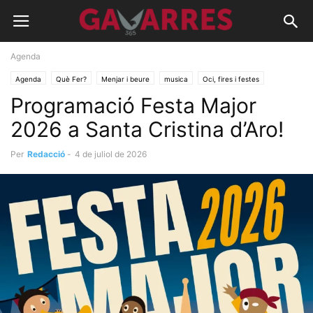
Agenda
Agenda
Què Fer?
Menjar i beure
musica
Oci, fires i festes
Programació Festa Major
2026 a Santa Cristina d’Aro!
Per
Redacció
-
4 de juliol de 2026