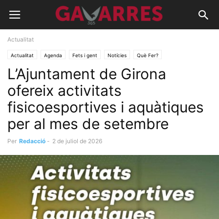
Actualitat
Actualitat
Agenda
Fets i gent
Notícies
Què Fer?
L’Ajuntament de Girona
Recomanacions
ofereix activitats
fisicoesportives i aquàtiques
per al mes de setembre
Per
Redacció
-
2 de juliol de 2026