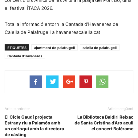
concert d’Els Amics de les Arts a la platja del Port Bo, dins
el festival ÍTACA 2026.
Tota la informació entorn la Cantada d’Havaneres de
Calella de Palafrugell a havanerescalella.cat
ETIQUETES
ajuntment de palafrugell
calella de palafrugell
Cantada d’Havaneres
Article anterior
Article següent
El Cicle Gaudí projecta
La Biblioteca Baldiri Reixac
Estrany riu a Palamós amb
de Santa Cristina d’Aro acull
un col·loqui amb la directora
el concert Bolérame
de càsting