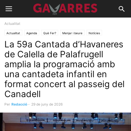
Actualitat
Actualitat
Agenda
Què Fer?
Menjar i beure
Notícies
La 59a Cantada d’Havaneres
Oci, fires i festes
Recomanacions
de Calella de Palafrugell
amplia la programació amb
una cantadeta infantil en
format concert al passeig del
Canadell
Per
Redacció
-
29 de juny de 2026