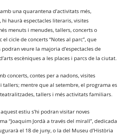
a amb una quarantena d’activitats més,
 hi haurà espectacles literaris, visites
 més menuts i menudes, tallers, concerts o
c el cicle de concerts “Notes al parc”, que
es podran veure la majoria d’espectacles de
s d’arts escèniques a les places i parcs de la ciutat.
b concerts, contes per a nadons, visites
i tallers; mentre que al setembre, el programa es
atralitzades, tallers i més activitats familiars.
aquest estiu s’hi podran visitar noves
ma “Joaquim Jordà a través del mirall”, dedicada
augurarà el 18 de juny, o la del Museu d’Història