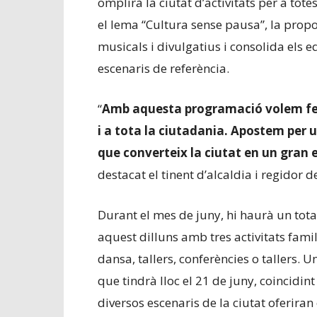
omplirà la ciutat d’activitats per a tot
el lema “Cultura sense pausa”, la prop
musicals i divulgatius i consolida els 
escenaris de referència.
“
Amb aquesta programació volem fer a
i a tota la ciutadania. Apostem per u
que converteix la ciutat en un gran e
destacat el tinent d’alcaldia i regidor 
Durant el mes de juny, hi haurà un tot
aquest dilluns amb tres activitats fami
dansa, tallers, conferències o tallers. 
que tindrà lloc el 21 de juny, coincidin
diversos escenaris de la ciutat oferiran