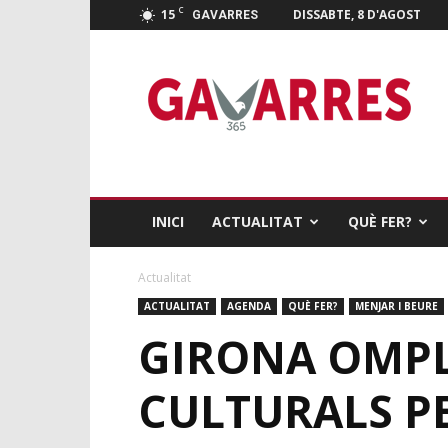
C
15
DISSABTE, 8 D'AGOST
GAVARRES
Gavarres
365
INICI
ACTUALITAT
QUÈ FER?
Actualitat
ACTUALITAT
AGENDA
QUÈ FER?
MENJAR I BEURE
GIRONA OMPLE
CULTURALS PE