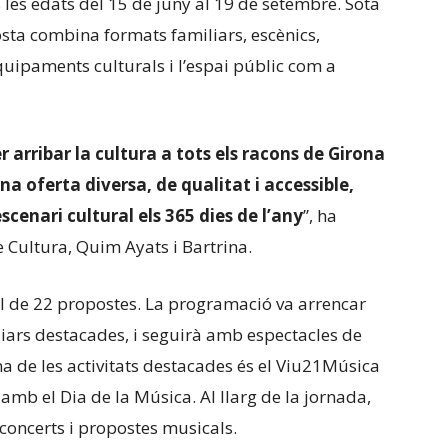
es les edats del 15 de juny al 19 de setembre. Sota
osta combina formats familiars, escènics,
equipaments culturals i l’espai públic com a
rribar la cultura a tots els racons de Girona
na oferta diversa, de qualitat i accessible,
scenari cultural els 365 dies de l’any
”, ha
de Cultura, Quim Ayats i Bartrina.
al de 22 propostes. La programació va arrencar
liars destacades, i seguirà amb espectacles de
Una de les activitats destacades és el Viu21Música
t amb el Dia de la Música. Al llarg de la jornada,
 concerts i propostes musicals.