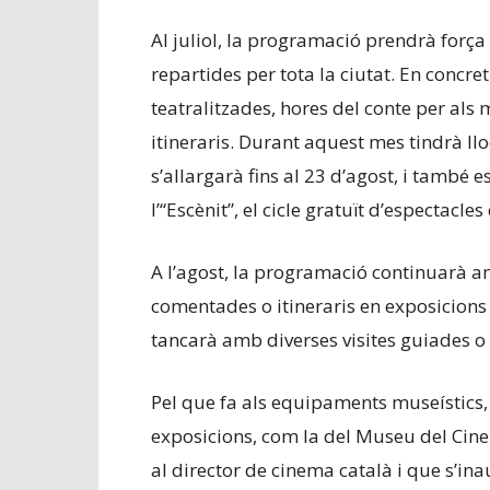
Al juliol, la programació prendrà forç
repartides per tota la ciutat. En concret,
teatralitzades, hores del conte per als
itineraris. Durant aquest mes tindrà llo
s’allargarà fins al 23 d’agost, i també 
l’“Escènit”, el cicle gratuït d’espectacle
A l’agost, la programació continuarà am
comentades o itineraris en exposicions 
tancarà amb diverses visites guiades o te
Pel que fa als equipaments museístics, 
exposicions, com la del Museu del Cine
al director de cinema català i que s’in