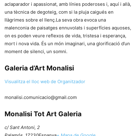
aclaparador i apassionat, amb línies poderoses i, aquí i allà,
una tècnica de degoteig, com si la pluja caigués en
llàgrimes sobre el llenç.La seva obra evoca una
malenconia de paisatges ennuvolats i superfícies aquoses,
on es poden veure reflexos de vida, tristesa i esperança,
mort i nova vida. És un món imaginari, una glorificació d’un
moment de silenci, un somni.
Galeria d’Art Monalisi
Visualitza el lloc web de Organitzador
monalisi.comunicacio@gmail.com
Monalisi Tot Art Galeria
c/ Sant Antoni, 2
Palamós
,
17230
Espanya
+ Mapa de Google