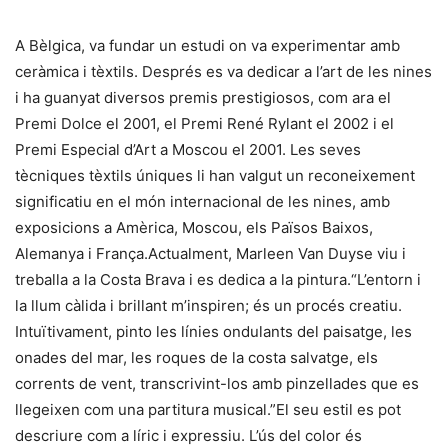
A Bèlgica, va fundar un estudi on va experimentar amb
ceràmica i tèxtils. Després es va dedicar a l’art de les nines
i ha guanyat diversos premis prestigiosos, com ara el
Premi Dolce el 2001, el Premi René Rylant el 2002 i el
Premi Especial d’Art a Moscou el 2001. Les seves
tècniques tèxtils úniques li han valgut un reconeixement
significatiu en el món internacional de les nines, amb
exposicions a Amèrica, Moscou, els Països Baixos,
Alemanya i França.Actualment, Marleen Van Duyse viu i
treballa a la Costa Brava i es dedica a la pintura.“L’entorn i
la llum càlida i brillant m’inspiren; és un procés creatiu.
Intuïtivament, pinto les línies ondulants del paisatge, les
onades del mar, les roques de la costa salvatge, els
corrents de vent, transcrivint-los amb pinzellades que es
llegeixen com una partitura musical.”El seu estil es pot
descriure com a líric i expressiu. L’ús del color és