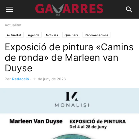
Actualitat
Actualitat
Agenda
Notícies
Què Fer?
Recomanacions
Exposició de pintura «Camins
de ronda» de Marleen van
Duyse
Per
Redacció
-
11 de juny de 2026