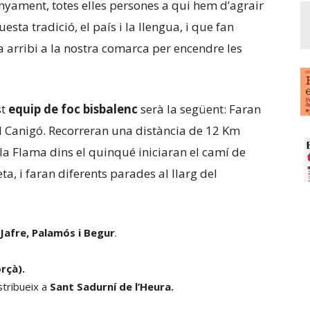
nyament, totes elles persones a qui hem d’agrair
ta tradició, el país i la llengua, i que fan
a arribi a la nostra comarca per encendre les
st
equip de foc bisbalenc
serà la següent: Faran
el Canigó. Recorreran una distància de 12 Km
a Flama dins el quinqué iniciaran el camí de
a, i faran diferents parades al llarg del
Jafre, Palamós i Begur
.
rçà).
istribueix a
Sant Sadurní de l’Heura.