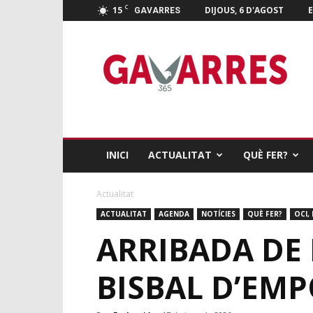
C
15
DIJOUS, 6 D'AGOST
E
GAVARRES
Gavarres
365
INICI
ACTUALITAT
QUÈ FER?
Actualitat
ACTUALITAT
AGENDA
NOTÍCIES
QUÈ FER?
OCI, 
ARRIBADA DE 
BISBAL D’EM