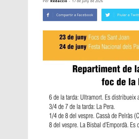
Per
Redacció
-
17 de juny de 2026
Compartir a Facebook
Piular a Twit