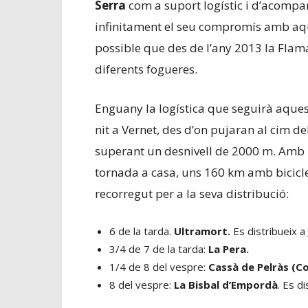
Serra
com a suport logístic i d’acompa
infinitament el seu compromís amb aques
possible que des de l’any 2013 la Flam
diferents fogueres.
Enguany la logística que seguirà aque
nit a Vernet, des d’on pujaran al cim d
superant un desnivell de 2000 m. Amb l
tornada a casa, uns 160 km amb biciclet
recorregut per a la seva distribució:
6 de la tarda.
Ultramort.
Es distribueix a
3/4 de 7 de la tarda:
La Pera.
1/4 de 8 del vespre:
Cassà de Pelràs (Co
8 del vespre:
La Bisbal d’Empordà
. Es d