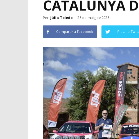
CATALUNYA DE
Per
Júlia Toledo
-
25 de maig de 2026
Compartir a Facebook
Piular a Twit