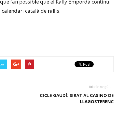
que fan possible que el Rally Empordà continuï
calendari català de ral·lis.
ter
Article següent
CICLE GAUDÍ: SIRAT AL CASINO DE
LLAGOSTERENC