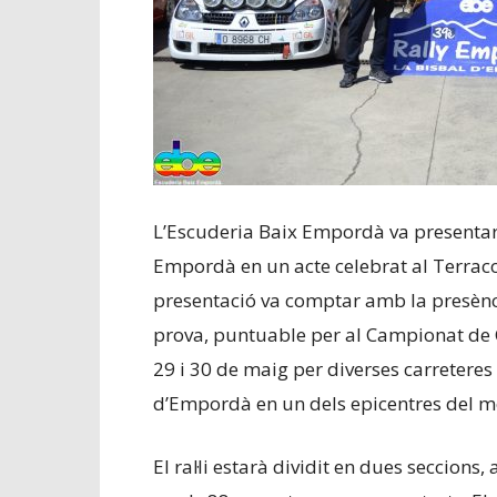
L’Escuderia Baix Empordà va presentar 
Empordà en un acte celebrat al Terrac
presentació va comptar amb la presència
prova, puntuable per al Campionat de Ca
29 i 30 de maig per diverses carreteres 
d’Empordà en un dels epicentres del mo
El ral·li estarà dividit en dues seccion