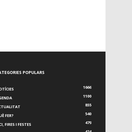
ATEGORIES POPULARS
1666
OTÍCIES
1100
GENDA
855
CTUALITAT
540
UÈ FER?
479
I, FIRES I FESTES
424