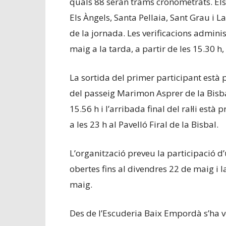
quals 88 seran trams cronometrats. El
Els Àngels, Santa Pellaia, Sant Grau i 
de la jornada. Les verificacions adminis
maig a la tarda, a partir de les 15.30 h, 
La sortida del primer participant està 
del passeig Marimon Asprer de la Bisb
15.56 h i l’arribada final del ral·li està 
a les 23 h al Pavelló Firal de la Bisbal.
L’organització preveu la participació d
obertes fins al divendres 22 de maig i la 
maig.
Des de l’Escuderia Baix Empordà s’ha v