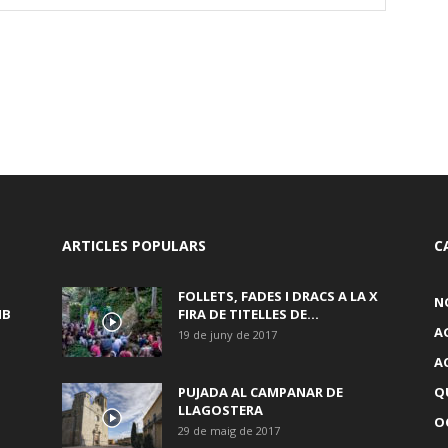
ARTICLES POPULARS
C
FOLLETS, FADES I DRACS A LA X
N
MB
FIRA DE TITELLES DE...
A
19 de juny de 2017
A
PUJADA AL CAMPANAR DE
Q
LLAGOSTERA
OC
29 de maig de 2017