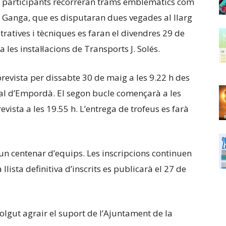
s participants recorreran trams emblemàtics com
La Ganga, que es disputaran dues vegades al llarg
tratives i tècniques es faran el divendres 29 de
a les instal·lacions de Transports J. Solés.
prevista per dissabte 30 de maig a les 9.22 h des
al d’Empordà. El segon bucle començarà a les
prevista a les 19.55 h. L’entrega de trofeus es farà
’un centenar d’equips. Les inscripcions continuen
llista definitiva d’inscrits es publicarà el 27 de
olgut agrair el suport de l’Ajuntament de la