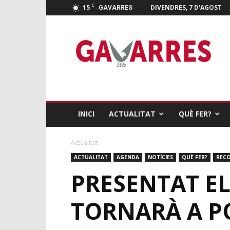
C
15
DIVENDRES, 7 D'AGOST
GAVARRES
Gavarres
365
INICI
ACTUALITAT
QUÈ FER?
Actualitat
ACTUALITAT
AGENDA
NOTÍCIES
QUÈ FER?
REC
PRESENTAT EL
TORNARÀ A P