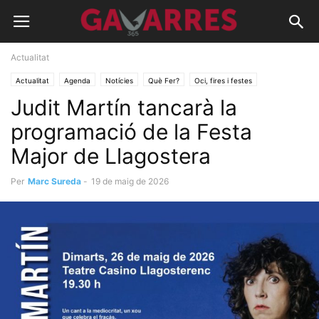
Actualitat
Actualitat
Agenda
Notícies
Què Fer?
Oci, fires i festes
Judit Martín tancarà la
Recomanacions
programació de la Festa
Major de Llagostera
Per
Marc Sureda
-
19 de maig de 2026