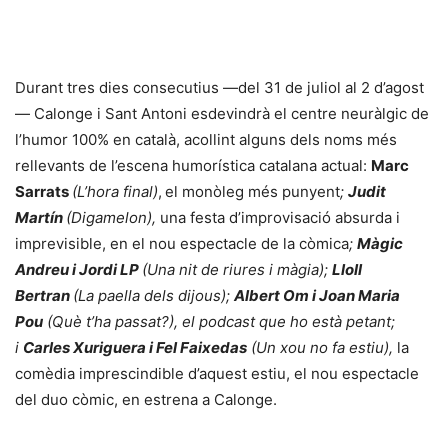
Durant tres dies consecutius —del 31 de juliol al 2 d’agost
— Calonge i Sant Antoni esdevindrà el centre neuràlgic de
l’humor 100% en català, acollint alguns dels noms més
rellevants de l’escena humorística catalana actual:
Marc
Sarrats
(L’hora final)
,
el monòleg més punyent
;
Judit
Martín
(Digamelon),
una festa d’improvisació absurda i
imprevisible, en el nou espectacle de la còmica
;
Màgic
Andreu i Jordi LP
(Una nit de riures i màgia);
Lloll
Bertran
(La paella dels dijous);
Albert Om i Joan Maria
Pou
(Què t’ha passat?), el podcast que ho està petant;
i
Carles Xuriguera i Fel Faixedas
(Un xou no fa estiu),
la
comèdia imprescindible d’aquest estiu, el nou espectacle
del duo còmic, en estrena a Calonge.