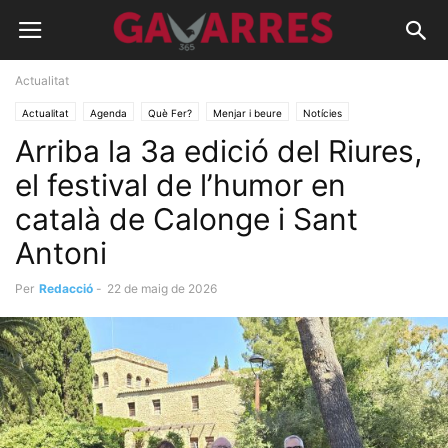
Actualitat
Actualitat
Agenda
Què Fer?
Menjar i beure
Notícies
Arriba la 3a edició del Riures,
Oci, fires i festes
Recomanacions
el festival de l’humor en
català de Calonge i Sant
Antoni
Per
Redacció
-
22 de maig de 2026