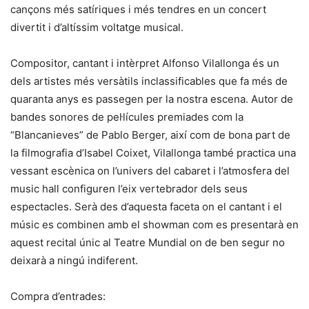
cançons més satíriques i més tendres en un concert
divertit i d’altíssim voltatge musical.
Compositor, cantant i intèrpret Alfonso Vilallonga és un
dels artistes més versàtils inclassificables que fa més de
quaranta anys es passegen per la nostra escena. Autor de
bandes sonores de pel·lícules premiades com la
“Blancanieves” de Pablo Berger, així com de bona part de
la filmografia d’Isabel Coixet, Vilallonga també practica una
vessant escènica on l’univers del cabaret i l’atmosfera del
music hall configuren l’eix vertebrador dels seus
espectacles. Serà des d’aquesta faceta on el cantant i el
músic es combinen amb el showman com es presentarà en
aquest recital únic al Teatre Mundial on de ben segur no
deixarà a ningú indiferent.
Compra d’entrades: