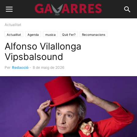
Actualitat
Actualitat
Agenda
musica
Què Fer?
Recomanacions
Alfonso Vilallonga
Vipsbalsound
Per
Redacció
-
8 de maig de 2026