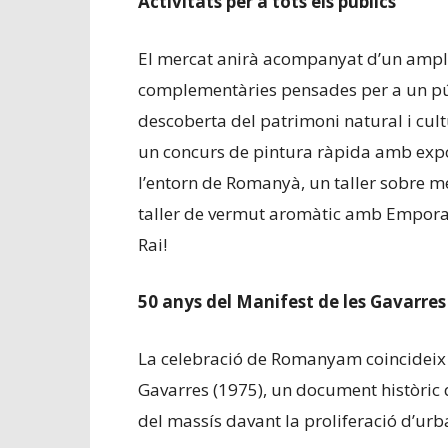
Activitats per a tots els públics
El mercat anirà acompanyat d’un ampli
complementàries pensades per a un púb
descoberta del patrimoni natural i cultu
un concurs de pintura ràpida amb expos
l’entorn de Romanyà, un taller sobre m
taller de vermut aromàtic amb Empora
Rai!
50 anys del Manifest de les Gavarres
La celebració de Romanyam coincideix a
Gavarres (1975), un document històric 
del massís davant la proliferació d’urb