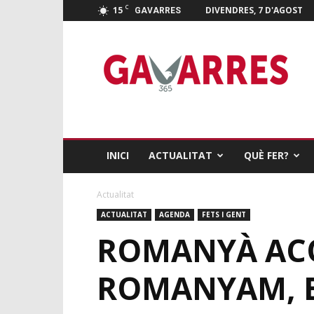
C
15
DIVENDRES, 7 D'AGOST
GAVARRES
Gavarres
365
INICI
ACTUALITAT
QUÈ FER?
Actualitat
ACTUALITAT
AGENDA
FETS I GENT
ROMANYÀ ACO
ROMANYAM, E