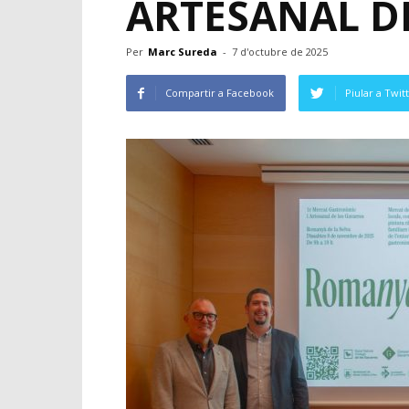
ARTESANAL D
Per
Marc Sureda
-
7 d'octubre de 2025
Compartir a Facebook
Piular a Twit