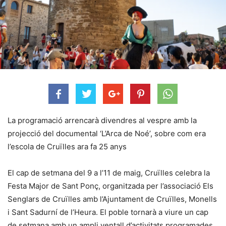
La programació arrencarà divendres al vespre amb la
projecció del documental ‘L’Arca de Noé’, sobre com era
l’escola de Cruïlles ara fa 25 anys
El cap de setmana del 9 a l’11 de maig, Cruïlles celebra la
Festa Major de Sant Ponç, organitzada per l’associació Els
Senglars de Cruïlles amb l’Ajuntament de Cruïlles, Monells
i Sant Sadurní de l’Heura. El poble tornarà a viure un cap
de setmana amb un ampli ventall d’activitats programades