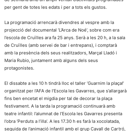
per gent de totes les edats i per a tots els gustos.
La programació arrencarà divendres al vespre amb la
projecció del documental ‘L’Arca de Noé’, sobre com era
l’escola de Cruïlles ara fa 25 anys. Serà a les 20 h, a la sala
de Cruïlles (amb servei de bar i entrepans), i comptarà
amb la presència dels seus realitzadors, Marçal Lladó i
Maria Rubio, juntament amb alguns dels seus
protagonistes.
El dissabte a les 10 h tindrà lloc el taller ‘Guarnim la plaça!’
organitzat per l’AFA de l’Escola les Gavarres, que s’allargarà
fins ben encetat el migdia per tal de decorar la plaça
festivament. A la tarda la programació continuarà amb
teatre infantil: l’alumnat de l’Escola les Gavarres presenta
l’obra ‘Perduts a l’illa’. A les 17.30 h es farà la xocolatada,
seguida de l’animació infantil amb el grup Cavall de Cartró,