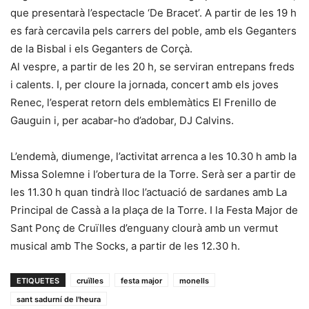
que presentarà l’espectacle ‘De Bracet’. A partir de les 19 h
es farà cercavila pels carrers del poble, amb els Geganters
de la Bisbal i els Geganters de Corçà.
Al vespre, a partir de les 20 h, se serviran entrepans freds
i calents. I, per cloure la jornada, concert amb els joves
Renec, l’esperat retorn dels emblemàtics El Frenillo de
Gauguin i, per acabar-ho d’adobar, DJ Calvins.
L’endemà, diumenge, l’activitat arrenca a les 10.30 h amb la
Missa Solemne i l’obertura de la Torre. Serà ser a partir de
les 11.30 h quan tindrà lloc l’actuació de sardanes amb La
Principal de Cassà a la plaça de la Torre. I la Festa Major de
Sant Ponç de Cruïlles d’enguany clourà amb un vermut
musical amb The Socks, a partir de les 12.30 h.
ETIQUETES
cruïlles
festa major
monells
sant sadurní de l'heura