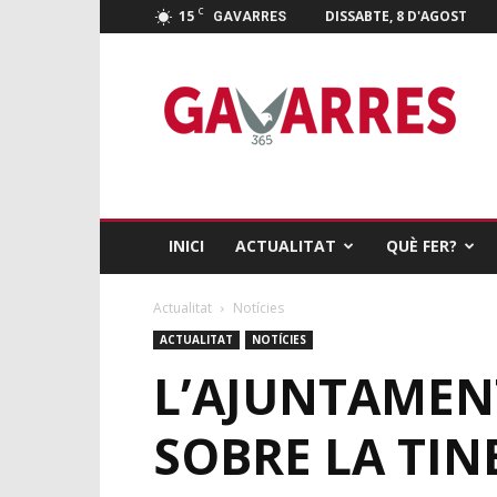
C
15
DISSABTE, 8 D'AGOST
GAVARRES
Gavarres
365
INICI
ACTUALITAT
QUÈ FER?
Actualitat
Notícies
ACTUALITAT
NOTÍCIES
L’AJUNTAMEN
SOBRE LA TIN