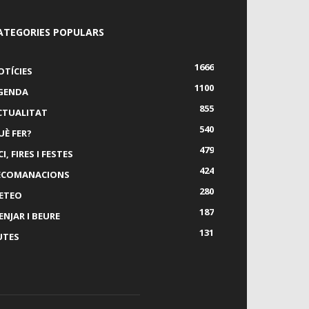
ATEGORIES POPULARS
1666
OTÍCIES
1100
GENDA
855
CTUALITAT
540
UÈ FER?
479
I, FIRES I FESTES
424
ECOMANACIONS
280
ETEO
187
ENJAR I BEURE
131
UTES