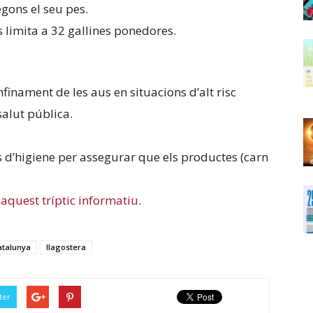
egons el seu pes.
es limita a 32 gallines ponedores.
nfinament de les aus en situacions d’alt risc
salut pública.
d’higiene per assegurar que els productes (carn
r
aquest tríptic informatiu
.
atalunya
llagostera
ter