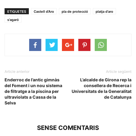
ETIQUETES
Castell d’Aro
pla de protecció
platja d'aro
s'agaró
Article anterior
Article següent
Enderroc de l’antic gimnàs
L’alcalde de Girona rep la
del Foment i un nou sistema
consellera de Recerca i
de filtratge a la piscina per
Universitats de la Generalitat
ultraviolats a Cassa de la
de Catalunya
Selva
SENSE COMENTARIS