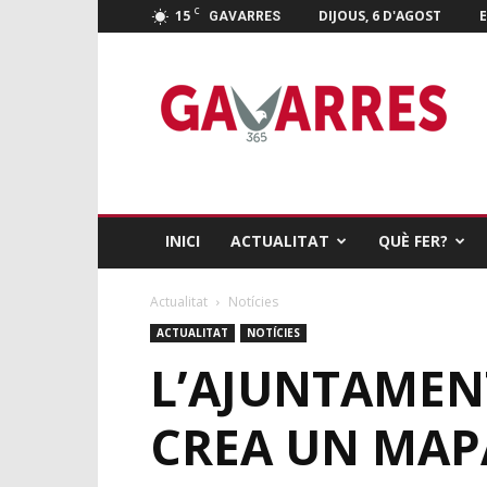
C
15
DIJOUS, 6 D'AGOST
E
GAVARRES
Gavarres
365
INICI
ACTUALITAT
QUÈ FER?
Actualitat
Notícies
ACTUALITAT
NOTÍCIES
L’AJUNTAMEN
CREA UN MAP