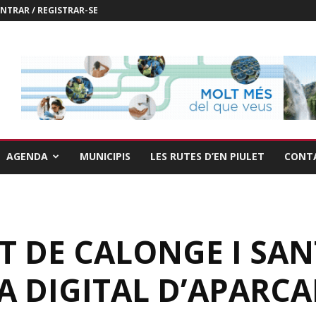
NTRAR / REGISTRAR-SE
AGENDA
MUNICIPIS
LES RUTES D’EN PIULET
CONT
T DE CALONGE I SA
A DIGITAL D’APARC