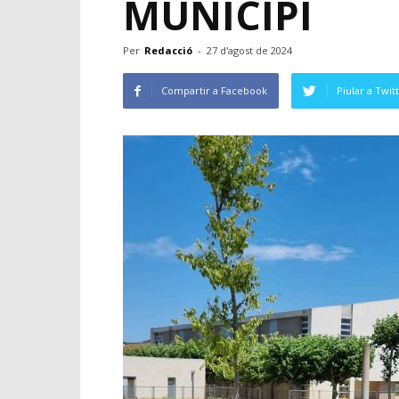
MUNICIPI
Per
Redacció
-
27 d'agost de 2024
Compartir a Facebook
Piular a Twit