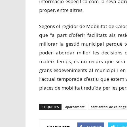
informació específica com la seva ad
proper, entre altres.
Segons el regidor de Mobilitat de Calon
que “a part d’oferir facilitats als re
millorar la gestió municipal perquè t
poden abordar millor les decisions d
mateix temps, és un recurs que serà 
grans esdeveniments al municipi i en
l’actual temporada d’estiu que estem v
places de mobilitat reduïda per les pe
ETIQUETES
aparcament
sant antoni de calonge
Facebook
Twit