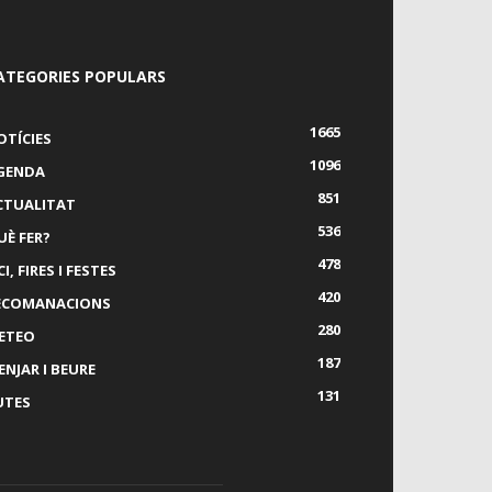
ATEGORIES POPULARS
1665
OTÍCIES
1096
GENDA
851
CTUALITAT
536
UÈ FER?
478
I, FIRES I FESTES
420
ECOMANACIONS
280
ETEO
187
ENJAR I BEURE
131
UTES