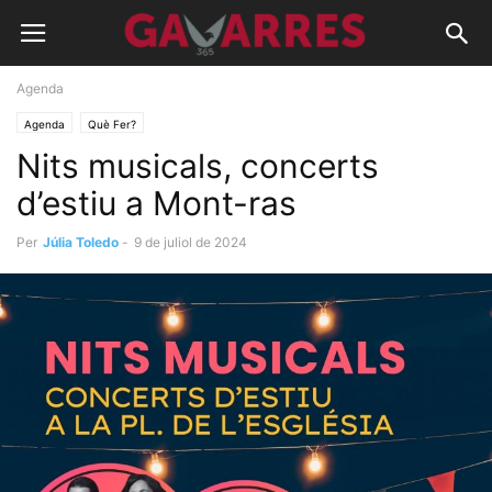
Agenda
Agenda
Què Fer?
Nits musicals, concerts
d’estiu a Mont-ras
Per
Júlia Toledo
-
9 de juliol de 2024