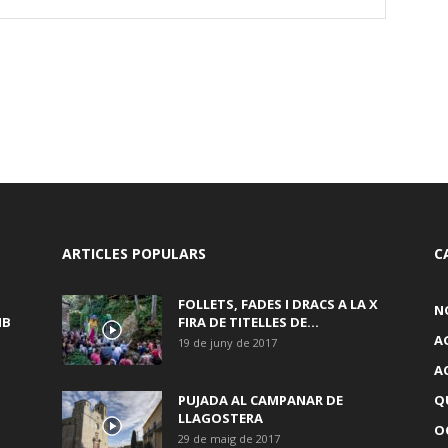
ARTICLES POPULARS
C
FOLLETS, FADES I DRACS A LA X
N
MB
FIRA DE TITELLES DE...
A
19 de juny de 2017
A
PUJADA AL CAMPANAR DE
Q
LLAGOSTERA
OC
29 de maig de 2017