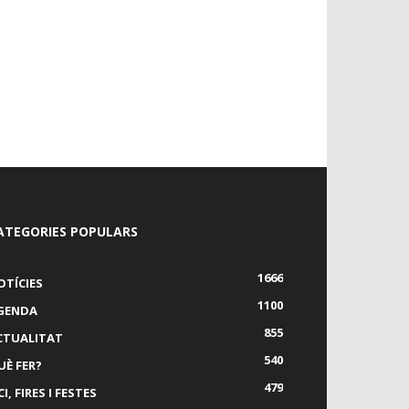
ATEGORIES POPULARS
1666
OTÍCIES
1100
GENDA
855
CTUALITAT
540
UÈ FER?
479
I, FIRES I FESTES