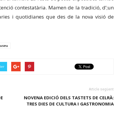
ntenció contestatària. Mamen de la tradició, d’;un
itàries i quotidianes que des de la nova visió de
useu
ter
Article següent
DE
NOVENA EDICIÓ DELS TASTETS DE CELRÀ:
TRES DIES DE CULTURA I GASTRONOMIA