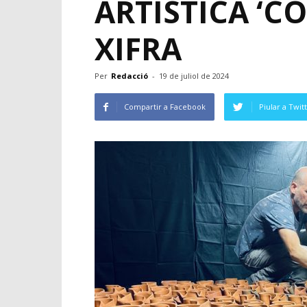
ARTÍSTICA ‘C
XIFRA
Per
Redacció
-
19 de juliol de 2024
Compartir a Facebook
Piular a Twit