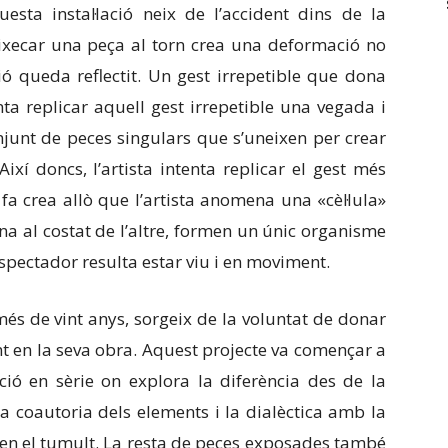
esta instal·lació neix de l’accident dins de la
’aixecar una peça al torn crea una deformació no
ió queda reflectit. Un gest irrepetible que dona
nta replicar aquell gest irrepetible una vegada i
njunt de peces singulars que s’uneixen per crear
xí doncs, l’artista intenta replicar el gest més
fa crea allò que l’artista anomena una «cèl·lula»
na al costat de l’altre, formen un únic organisme
’espectador resulta estar viu i en moviment.
 més de vint anys, sorgeix de la voluntat de donar
ant en la seva obra. Aquest projecte va començar a
ió en sèrie on explora la diferència des de la
a coautoria dels elements i la dialèctica amb la
ic en el tumult. La resta de peces exposades també