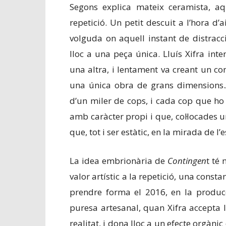
Segons explica mateix ceramista, aqu
repetició. Un petit descuit a l’hora d
volguda on aquell instant de distracc
lloc a una peça única. Lluís Xifra inte
una altra, i lentament va creant un co
una única obra de grans dimensions.Ai
d’un miler de cops, i cada cop que ho 
amb caràcter propi i que, col·locades u
que, tot i ser estàtic, en la mirada de l
La idea embrionària de
Contingen
t té
valor artístic a la repetició, una const
prendre forma el 2016, en la producc
puresa artesanal, quan Xifra accepta l
realitat, i dona lloc a un efecte orgàn