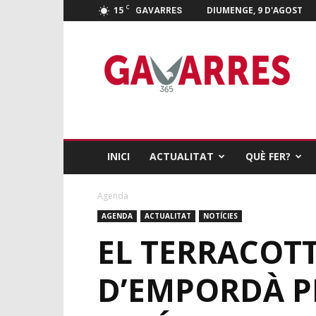
C
15
DIUMENGE, 9 D'AGOST
GAVARRES
Gavarres
365
INICI
ACTUALITAT
QUÈ FER?
Agenda
AGENDA
ACTUALITAT
NOTÍCIES
EL TERRACOTT
D’EMPORDÀ PR