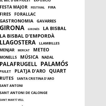
EL BEC D'EN PIULET
EXPOSICIÓ
FESTA MAJOR
FIRA
FESTIVAL
FIRES
FORALLAC
GASTRONOMIA
GAVARRES
GIRONA
LA BISBAL
GIRONÈS
LA BISBAL D'EMPORDÀ
LLAGOSTERA
LLAMBILLES
METEO
MENJAR
MERCAT
MÚSICA
MONELLS
NADAL
PALAMÓS
PALAFRUGELL
QUART
PLATJA D'ARO
PIULET
RUTES
SANTA CRISTINA D'ARO
SANT ANTONI
SANT ANTONI DE CALONGE
SANT MARTÍ VELL