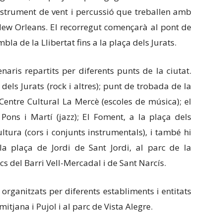
instrument de vent i percussió que treballen amb
New Orleans. El recorregut començarà al pont de
mbla de la Llibertat fins a la plaça dels Jurats.
naris repartits per diferents punts de la ciutat.
dels Jurats (rock i altres); punt de trobada de la
 Centre Cultural La Mercè (escoles de música); el
Pons i Martí (jazz); El Foment, a la plaça dels
ltura (cors i conjunts instrumentals), i també hi
 la plaça de Jordi de Sant Jordi, al parc de la
cs del Barri Vell-Mercadal i de Sant Narcís.
organitzats per diferents establiments i entitats
mitjana i Pujol i al parc de Vista Alegre.