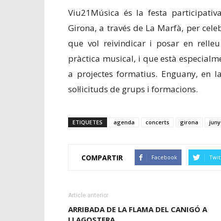
Viu21Música és la festa participati
Girona, a través de La Marfà, per cele
que vol reivindicar i posar en relleu
pràctica musical, i que està especialme
a projectes formatius. Enguany, en la
sol·licituds de grups i formacions.
ETIQUETES
agenda
concerts
girona
juny
COMPARTIR
Facebook
Twit
Article anterior
ARRIBADA DE LA FLAMA DEL CANIGÓ A
LLAGOSTERA