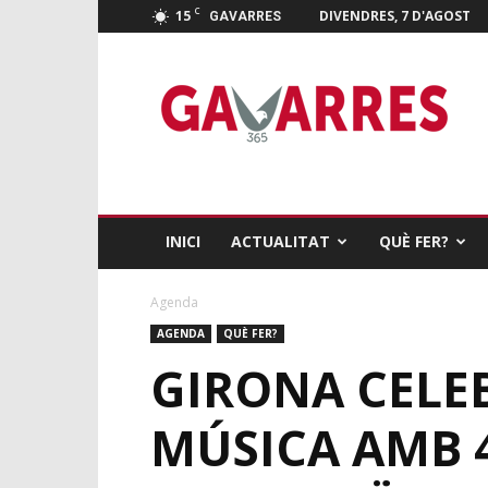
C
15
DIVENDRES, 7 D'AGOST
GAVARRES
Gavarres
365
INICI
ACTUALITAT
QUÈ FER?
Agenda
AGENDA
QUÈ FER?
GIRONA CELEB
MÚSICA AMB 4