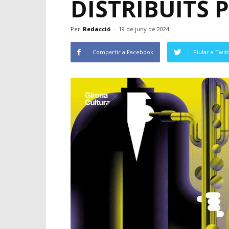
DISTRIBUÏTS 
Per
Redacció
-
19 de juny de 2024
Compartir a Facebook
Piular a Twit