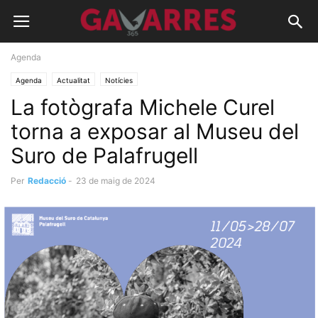
Agenda
Agenda
Actualitat
Notícies
La fotògrafa Michele Curel
torna a exposar al Museu del
Suro de Palafrugell
Per
Redacció
-
23 de maig de 2024