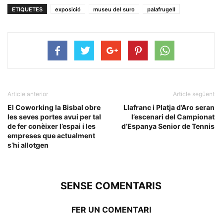
ETIQUETES
exposició
museu del suro
palafrugell
Article anterior
Article següent
El Coworking la Bisbal obre
Llafranc i Platja d’Aro seran
les seves portes avui per tal
l’escenari del Campionat
de fer conèixer l’espai i les
d’Espanya Senior de Tennis
empreses que actualment
s’hi allotgen
SENSE COMENTARIS
FER UN COMENTARI