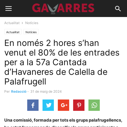
Actualitat
Notícies
Actualitat
Notícies
En només 2 hores s’han
venut el 80% de les entrades
per a la 57a Cantada
d’Havaneres de Calella de
Palafrugell
Per
Redacció
-
31 de maig de 2024
Una comissió, formada per tots els grups palafrugellencs,