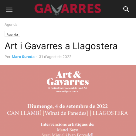
Agenda
Agenda
Art i Gavarres a Llagostera
Per
Marc Sureda
-
31 d'agost de 2022