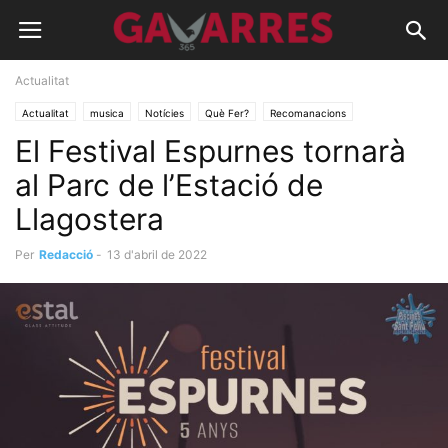
Actualitat
Actualitat
musica
Notícies
Què Fer?
Recomanacions
El Festival Espurnes tornarà
al Parc de l’Estació de
Llagostera
Per
Redacció
-
13 d'abril de 2022