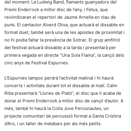
del moment: La Ludwig Band, flamants guanyadors del
Premi Enderrock a millor disc de l’any, i Fetus, que
reivindicaran el repertori de Jaume Arnella en clau de
punk. El cantautor Alverd Oliva, que actuarà el dissabte en
format duet, també serà una de les apostes de proximitat i
no hi podia faltar la presència de Sotrac. El grup amfitrió
del festival actuarà dissabte a la tarda i presentarà per
primera vegada en directe “Una Sola Flama”, la cançó dels
cinc anys de Festival Espurnes.
L’Espurnes tampoc perdrà l’activitat matinal i hi haurà
concerts i activitats durant tot el dissabte al matí. Caïm
Riba presentarà “Llunes de Plató”, el disc que li acaba de
donar el Premi Enderrock a millor disc de cançó d’autor. A
més, també hi haurà la Colla Jove Percunautes, un
projecte comunitari de percussió format a Santa Cristina
d’Aro, i un taller de malabars per als més petits.