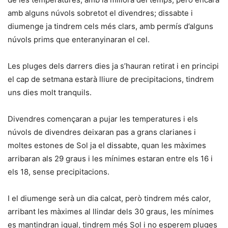
amb alguns núvols sobretot el divendres; dissabte i
diumenge ja tindrem cels més clars, amb permís d’alguns
núvols prims que enteranyinaran el cel.
Les pluges dels darrers dies ja s’hauran retirat i en principi
el cap de setmana estarà lliure de precipitacions, tindrem
uns dies molt tranquils.
Divendres començaran a pujar les temperatures i els
núvols de divendres deixaran pas a grans clarianes i
moltes estones de Sol ja el dissabte, quan les màximes
arribaran als 29 graus i les mínimes estaran entre els 16 i
els 18, sense precipitacions.
I el diumenge serà un dia calcat, però tindrem més calor,
arribant les màximes al llindar dels 30 graus, les mínimes
es mantindran igual, tindrem més Sol i no esperem pluges