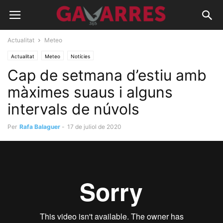
Actualitat
Meteo
Actualitat
Meteo
Notícies
Cap de setmana d’estiu amb
màximes suaus i alguns
intervals de núvols
Per
Rafa Balaguer
-
17 de juliol de 2020