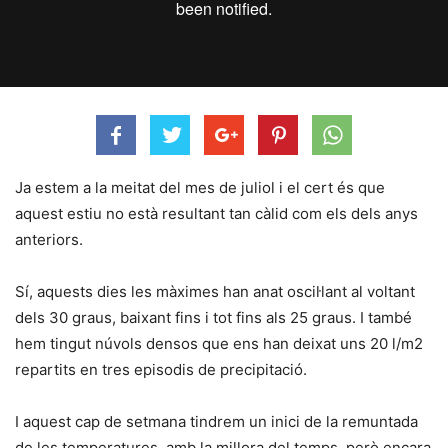
Ja estem a la meitat del mes de juliol i el cert és que
aquest estiu no està resultant tan càlid com els dels anys
anteriors.
Sí, aquests dies les màximes han anat oscil·lant al voltant
dels 30 graus, baixant fins i tot fins als 25 graus. I també
hem tingut núvols densos que ens han deixat uns 20 l/m2
repartits en tres episodis de precipitació.
I aquest cap de setmana tindrem un inici de la remuntada
de les temperatures, amb la millora del temps, però encara