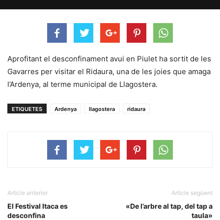
Aprofitant el desconfinament avui en Piulet ha sortit de les
Gavarres per visitar el Ridaura, una de les joies que amaga
l’Ardenya, al terme municipal de Llagostera.
ETIQUETES
Ardenya
llagostera
ridaura
Article anterior
Article següent
El Festival Itaca es
«De l’arbre al tap, del tap a
desconfina
taula»