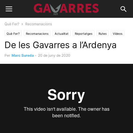
Què Fer?
Recomanacions
Què Fer?
Recomanacions
Actualitat
Reportatges
Rutes
Vídeos
De les Gavarres a l’Ardenya
Per
Marc Sureda
-
20 de juny de 2020