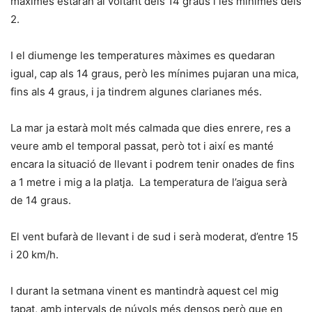
màximes estaran al voltant dels 14 graus i les mínimes dels
2.
I el diumenge les temperatures màximes es quedaran
igual, cap als 14 graus, però les mínimes pujaran una mica,
fins als 4 graus, i ja tindrem algunes clarianes més.
La mar ja estarà molt més calmada que dies enrere, res a
veure amb el temporal passat, però tot i així es manté
encara la situació de llevant i podrem tenir onades de fins
a 1 metre i mig a la platja. La temperatura de l’aigua serà
de 14 graus.
El vent bufarà de llevant i de sud i serà moderat, d’entre 15
i 20 km/h.
I durant la setmana vinent es mantindrà aquest cel mig
tapat, amb intervals de núvols més densos però que en