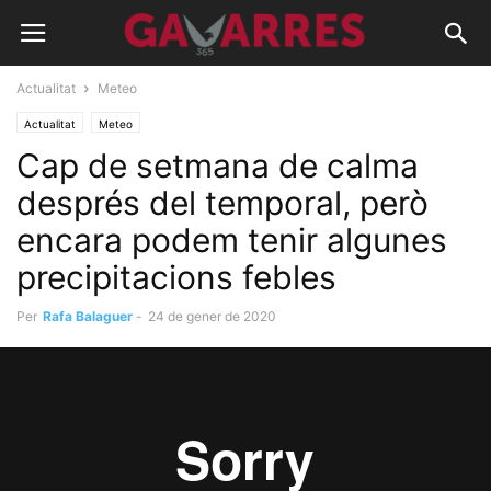
Actualitat
Meteo
Actualitat
Meteo
Cap de setmana de calma
després del temporal, però
encara podem tenir algunes
precipitacions febles
Per
Rafa Balaguer
-
24 de gener de 2020