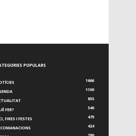
ATEGORIES POPULARS
1666
OTÍCIES
1100
GENDA
855
CTUALITAT
540
UÈ FER?
479
I, FIRES I FESTES
424
ECOMANACIONS
280