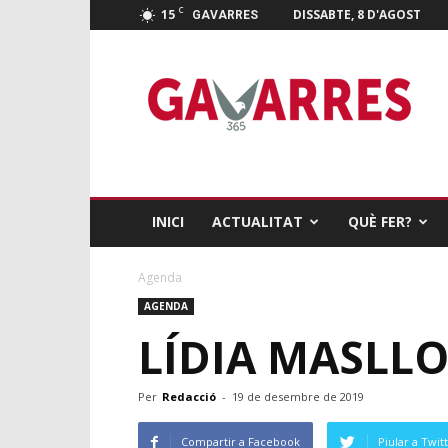
C
15
DISSABTE, 8 D'AGOST
GAVARRES
Gavarres
365
INICI
ACTUALITAT
QUÈ FER?
Agenda
AGENDA
LÍDIA MASLLO
Per
Redacció
-
19 de desembre de 2019
Compartir a Facebook
Piular a Twit