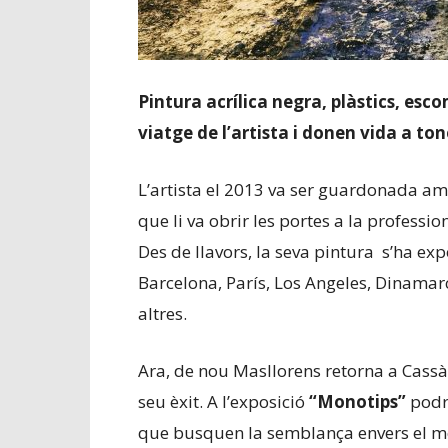
Pintura acrílica negra, plàstics, esc
viatge de l’artista i donen vida a ton
L’artista el 2013 va ser guardonada am
que li va obrir les portes a la professi
Des de llavors, la seva pintura s’ha expo
Barcelona, París, Los Angeles, Dinamar
altres.
Ara, de nou Masllorens retorna a Cassà d
seu èxit. A l’exposició
“Monotips”
podr
que busquen la semblança envers el mo