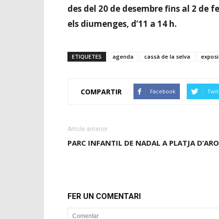
des del 20 de desembre fins al 2 de feb
els diumenges, d’11 a 14 h.
ETIQUETES
agenda
cassà de la selva
exposi
COMPARTIR
Facebook
Twit
Article anterior
PARC INFANTIL DE NADAL A PLATJA D’ARO
FER UN COMENTARI