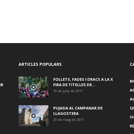
ARTICLES POPULARS
C
FOLLETS, FADES I DRACS A LA X
N
MB
FIRA DE TITELLES DE...
A
19 de juny de 2017
A
PUJADA AL CAMPANAR DE
Q
LLAGOSTERA
OC
29 de maig de 2017
R