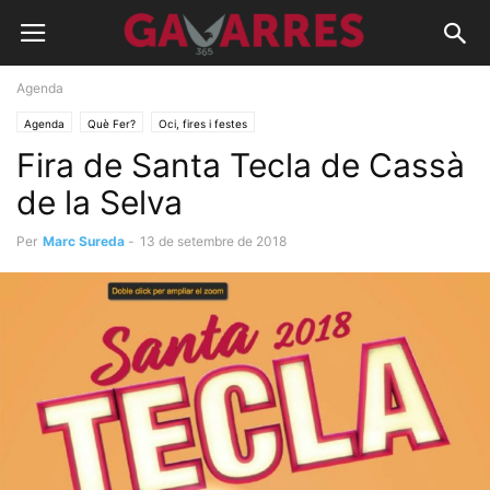
Agenda
Agenda
Què Fer?
Oci, fires i festes
Fira de Santa Tecla de Cassà
de la Selva
Per
Marc Sureda
-
13 de setembre de 2018