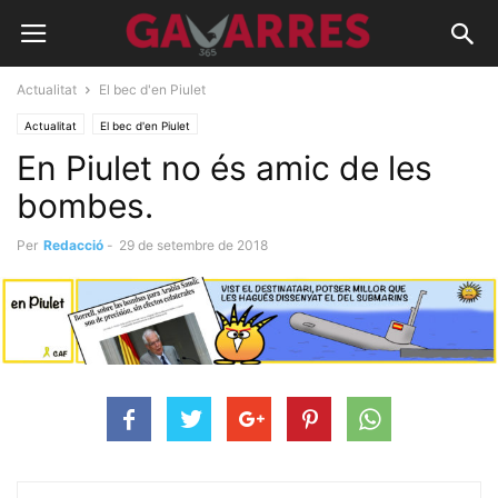
Actualitat
El bec d'en Piulet
Actualitat
El bec d'en Piulet
En Piulet no és amic de les
bombes.
Per
Redacció
-
29 de setembre de 2018