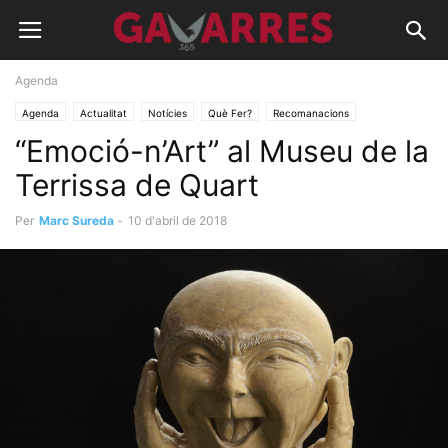
Agenda
Agenda
Actualitat
Notícies
Què Fer?
Recomanacions
“Emoció-n’Art” al Museu de la
Terrissa de Quart
Per
Marc Sureda
-
10 d'abril de 2018