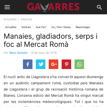
Actualitat
Notícies
Actualitat
Notícies
Què Fer?
Oci, fires i festes
Reportatges
Manaies, gladiadors, serps i
Vídeos
foc al Mercat Romà
Per
Marc Sureda
-
19 de març de 2018
El nucli antic de Llagostera s’ha convertit aquest diumenge
en un autèntic campament romà, custodiat pels Manaies
de Llagostera i el grup de recreació històrica romana de
Blanes. L’onzena edició del Mercat Romà ha vingut marcat
per les inclemències meteorològiques. Tot i que no ha