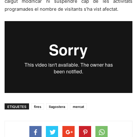
calgut modificar ni suspendre cap de les activitats
programades el nombre de visitants s’ha vist afectat.
ETIQUETES
fires
llagostera
mercat