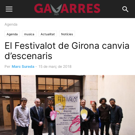
Agenda
Agenda
musica
Actualitat
Notícies
El Festivalot de Girona canvia
d’escenaris
Per
Marc Sureda
-
15 de març de 2018