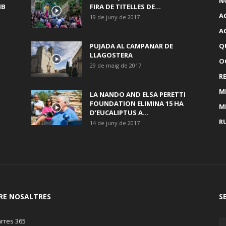
N
MB
FIRA DE TITELLES DE...
A
19 de juny de 2017
A
PUJADA AL CAMPANAR DE
Q
LLAGOSTERA
OC
29 de maig de 2017
R
M
LA NANDO AND ELSA PERETTI
FOUNDATION ELIMINA 15 HA
M
D’EUCALIPTUS A...
R
14 de juny de 2017
RE NOSALTRES
S
rres 365