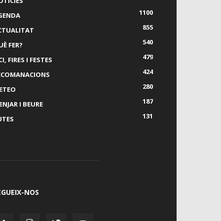
OTÍCIES
1100
GENDA
855
CTUALITAT
540
UÈ FER?
479
I, FIRES I FESTES
424
ECOMANACIONS
280
ETEO
187
ENJAR I BEURE
131
UTES
EGUEIX-NOS