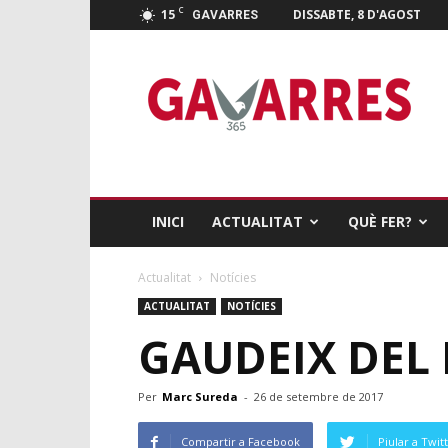
C
15
DISSABTE, 8 D'AGOST
GAVARRES
Gavarres
365
INICI
ACTUALITAT
QUÈ FER?
Actualitat
Notícies
ACTUALITAT
NOTÍCIES
GAUDEIX DEL
Per
Marc Sureda
-
26 de setembre de 2017
Compartir a Facebook
Piular a Twit