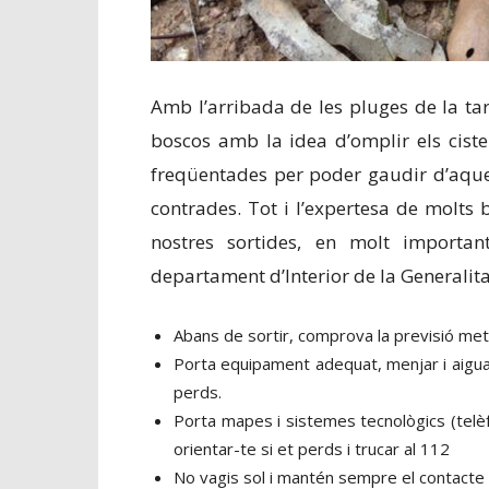
Amb l’arribada de les pluges de la ta
boscos amb la idea d’omplir els ciste
freqüentades per poder gaudir d’aques
contrades. Tot i l’expertesa de molts b
nostres sortides, en molt importan
departament d’Interior de la Generalit
Abans de sortir, comprova la previsió mete
Porta equipament adequat, menjar i aigua. L
perds.
Porta mapes i sistemes tecnològics (telèf
orientar-te si et perds i trucar al 112
No vagis sol i mantén sempre el contacte