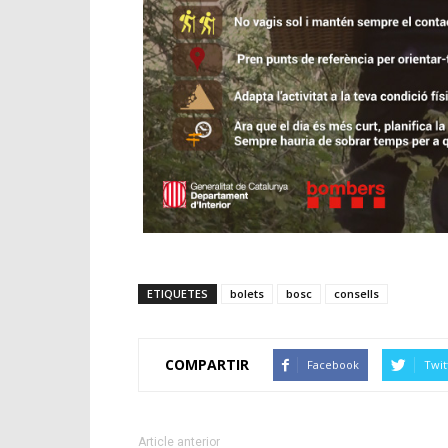
ETIQUETES
bolets
bosc
consells
COMPARTIR
Facebook
Twit
Article anterior