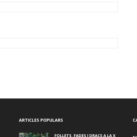
ARTICLES POPULARS
C
FOLLETS, FADES I DRACS A LA X