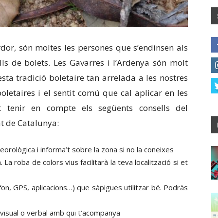
rdor, són moltes les persones que s’endinsen als
lls de bolets. Les Gavarres i l’Ardenya són molt
ta tradició boletaire tan arrelada a les nostres
oletaires i el sentit comú que cal aplicar en les
t tenir en compte els següents consells del
at de Catalunya:
orològica i informa’t sobre la zona si no la coneixes
a roba de colors vius facilitarà la teva localització si et
on, GPS, aplicacions…) que sàpigues utilitzar bé. Podràs
 visual o verbal amb qui t’acompanya