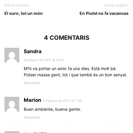
Article anterior
Article següent
El suro, tot un món
En Piulet no fa vacances
4 COMENTARIS
Sandra
4 d'agost de 2017 at 16:57
M’hi va portar un amic fa uns dies. Està molt bé.
Potser massa gent, tot i que també és un bon senyal.
Respondre
Marion
8 d'agost de 2017 at 7:26
Buen ambiente, buena gente.
Respondre