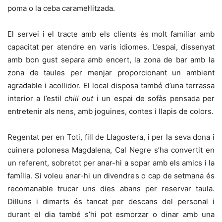
poma o la ceba caramel·litzada.
El servei i el tracte amb els clients és molt familiar amb
capacitat per atendre en varis idiomes. L’espai, dissenyat
amb bon gust separa amb encert, la zona de bar amb la
zona de taules per menjar proporcionant un ambient
agradable i acollidor. El local disposa també d’una terrassa
interior a l’estil
chill out
i un espai de sofàs pensada per
entretenir als nens, amb joguines, contes i llapis de colors.
Regentat per en Toti, fill de Llagostera, i per la seva dona i
cuinera polonesa Magdalena, Cal Negre s’ha convertit en
un referent, sobretot per anar-hi a sopar amb els amics i la
família. Si voleu anar-hi un divendres o cap de setmana és
recomanable trucar uns dies abans per reservar taula.
Dilluns i dimarts és tancat per descans del personal i
durant el dia també s’hi pot esmorzar o dinar amb una