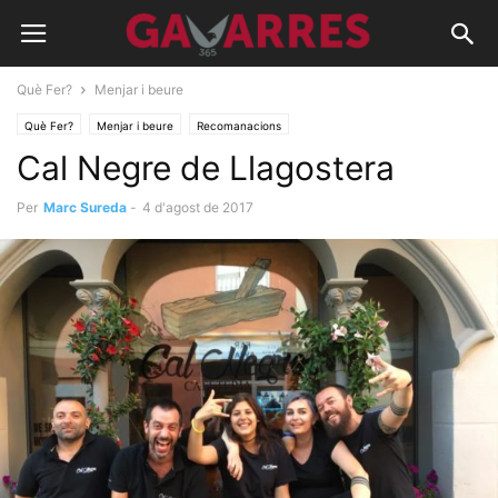
Què Fer?
Menjar i beure
Què Fer?
Menjar i beure
Recomanacions
Cal Negre de Llagostera
Per
Marc Sureda
-
4 d'agost de 2017