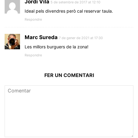
Jordi Vilà
5 de setembre de 2017 at 12:10
Ideal pels divendres però cal reservar taula.
Respondre
Marc Sureda
7 de gener de 2021 at 17:30
Les millors burguers de la zona!
Respondre
FER UN COMENTARI