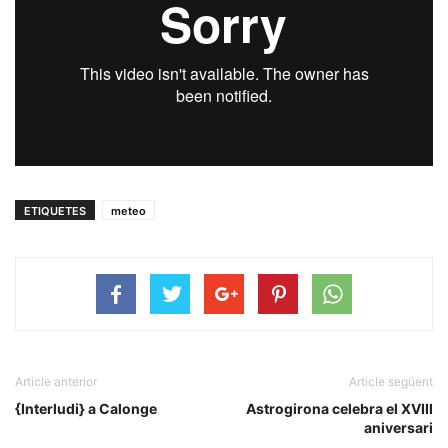
ETIQUETES
meteo
Article anterior
Article següent
{Interludi} a Calonge
Astrogirona celebra el XVIII
aniversari