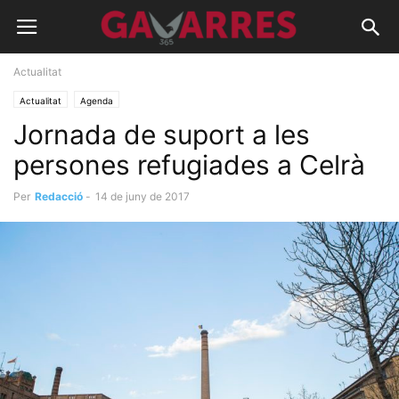
Actualitat
Actualitat
Agenda
Jornada de suport a les
persones refugiades a Celrà
Per
Redacció
-
14 de juny de 2017