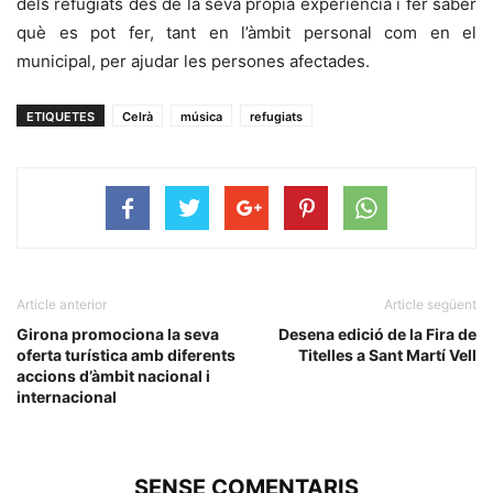
dels refugiats des de la seva pròpia experiència i fer saber
què es pot fer, tant en l’àmbit personal com en el
municipal, per ajudar les persones afectades.
ETIQUETES
Celrà
música
refugiats
Article anterior
Article següent
Girona promociona la seva
Desena edició de la Fira de
oferta turística amb diferents
Titelles a Sant Martí Vell
accions d’àmbit nacional i
internacional
SENSE COMENTARIS