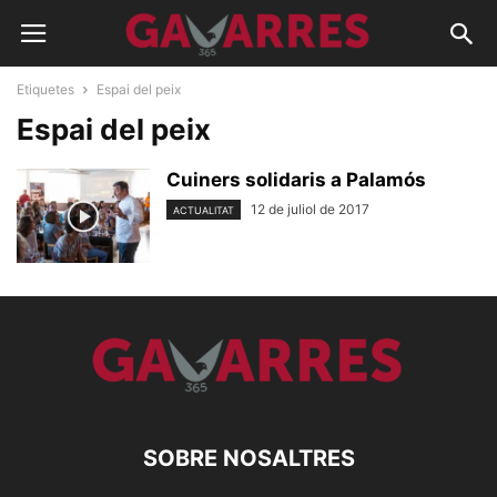
Etiquetes
Espai del peix
Espai del peix
Cuiners solidaris a Palamós
12 de juliol de 2017
ACTUALITAT
SOBRE NOSALTRES