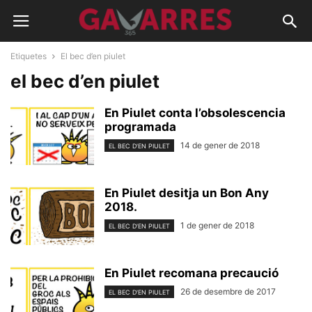
Etiquetes
El bec d’en piulet
el bec d’en piulet
En Piulet conta l’obsolescencia
programada
14 de gener de 2018
EL BEC D'EN PIULET
En Piulet desitja un Bon Any
2018.
1 de gener de 2018
EL BEC D'EN PIULET
En Piulet recomana precaució
26 de desembre de 2017
EL BEC D'EN PIULET